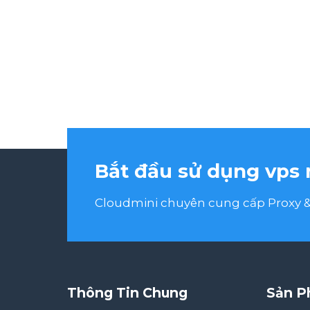
Bắt đầu sử dụng vps 
Cloudmini chuyên cung cấp Proxy & 
Thông Tin Chung
Sản P