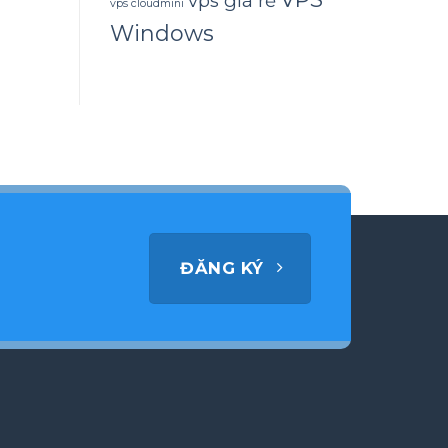
vps giá rẻ
vps cloudmini
Windows
ĐĂNG KÝ