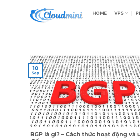
Skip
to
HOME
VPS
P
content
10
Sep
BGP là gì? – Cách thức hoạt động và 