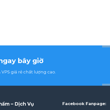
ngay bây giờ
VPS giá rẻ chất lượng cao.
hẩm – Dịch Vụ
Facebook Fanpage: