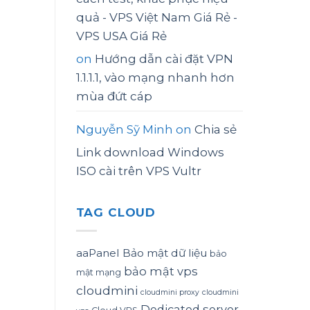
quả - VPS Việt Nam Giá Rẻ -
VPS USA Giá Rẻ
on
Hướng dẫn cài đặt VPN
1.1.1.1, vào mạng nhanh hơn
mùa đứt cáp
Nguyễn Sỹ Minh
on
Chia sẻ
Link download Windows
ISO cài trên VPS Vultr
TAG CLOUD
aaPanel
Bảo mật dữ liệu
bảo
bảo mật vps
mật mạng
cloudmini
cloudmini proxy
cloudmini
Dedicated server