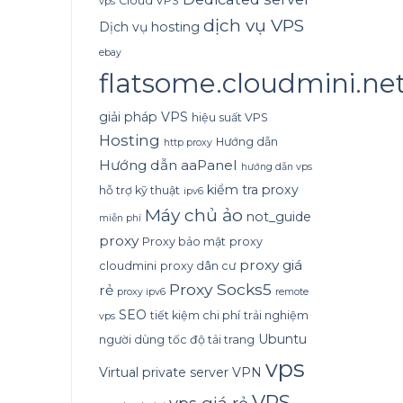
Cloud VPS
vps
dịch vụ VPS
Dịch vụ hosting
ebay
flatsome.cloudmini.ne
giải pháp VPS
hiệu suất VPS
Hosting
Hướng dẫn
http proxy
Hướng dẫn aaPanel
hướng dẫn vps
kiểm tra proxy
hỗ trợ kỹ thuật
ipv6
Máy chủ ảo
not_guide
miễn phí
proxy
Proxy bảo mật
proxy
proxy giá
cloudmini
proxy dân cư
Proxy Socks5
rẻ
proxy ipv6
remote
SEO
tiết kiệm chi phí
trải nghiệm
vps
Ubuntu
người dùng
tốc độ tải trang
vps
Virtual private server
VPN
VPS