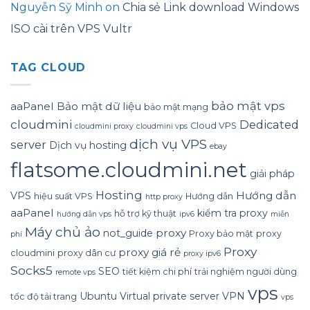
Nguyễn Sỹ Minh
on
Chia sẻ Link download Windows
ISO cài trên VPS Vultr
TAG CLOUD
bảo mật vps
aaPanel
Bảo mật dữ liệu
bảo mật mạng
cloudmini
Dedicated
Cloud VPS
cloudmini proxy
cloudmini vps
dịch vụ VPS
server
Dịch vụ hosting
ebay
flatsome.cloudmini.net
giải pháp
Hosting
Hướng dẫn
VPS
hiệu suất VPS
Hướng dẫn
http proxy
aaPanel
kiểm tra proxy
hỗ trợ kỹ thuật
hướng dẫn vps
ipv6
miễn
Máy chủ ảo
proxy
not_guide
Proxy bảo mật
proxy
phí
Proxy
proxy giá rẻ
cloudmini
proxy dân cư
proxy ipv6
Socks5
SEO
tiết kiệm chi phí
trải nghiệm người dùng
remote vps
vps
Ubuntu
Virtual private server
VPN
tốc độ tải trang
vps