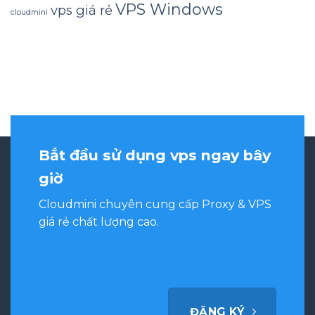
VPS Windows
vps giá rẻ
cloudmini
Bắt đầu sử dụng vps ngay bây
giờ
Cloudmini chuyên cung cấp Proxy & VPS
giá rẻ chất lượng cao.
ĐĂNG KÝ