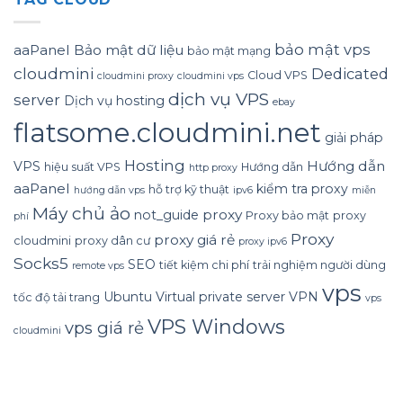
bảo mật vps
aaPanel
Bảo mật dữ liệu
bảo mật mạng
cloudmini
Dedicated
Cloud VPS
cloudmini proxy
cloudmini vps
dịch vụ VPS
server
Dịch vụ hosting
ebay
flatsome.cloudmini.net
giải pháp
Hosting
Hướng dẫn
VPS
hiệu suất VPS
Hướng dẫn
http proxy
aaPanel
kiểm tra proxy
hỗ trợ kỹ thuật
hướng dẫn vps
ipv6
miễn
Máy chủ ảo
proxy
not_guide
Proxy bảo mật
proxy
phí
Proxy
proxy giá rẻ
cloudmini
proxy dân cư
proxy ipv6
Socks5
SEO
tiết kiệm chi phí
trải nghiệm người dùng
remote vps
vps
Ubuntu
Virtual private server
VPN
tốc độ tải trang
vps
VPS Windows
vps giá rẻ
cloudmini