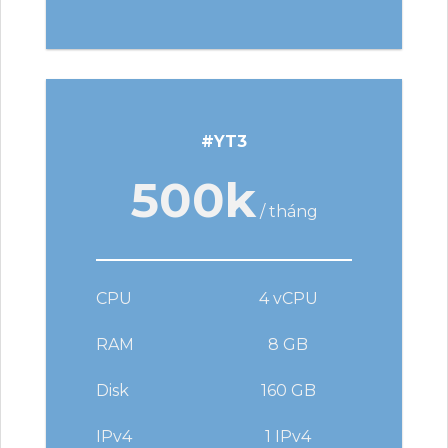
#YT3
500k
/ tháng
CPU
4 vCPU
RAM
8 GB
Disk
160 GB
IPv4
1 IPv4