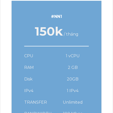
#NN1
150k
/ tháng
CPU
1 vCPU
RAM
2 GB
Disk
20GB
IPv4
1 IPv4
TRANSFER
Unlimited