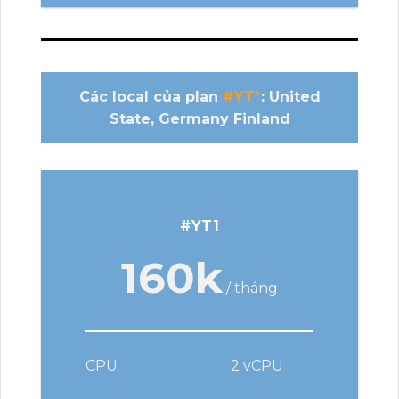
Các local của plan
#YT*
: United
State, Germany Finland
#YT1
160k
/ tháng
CPU
2 vCPU