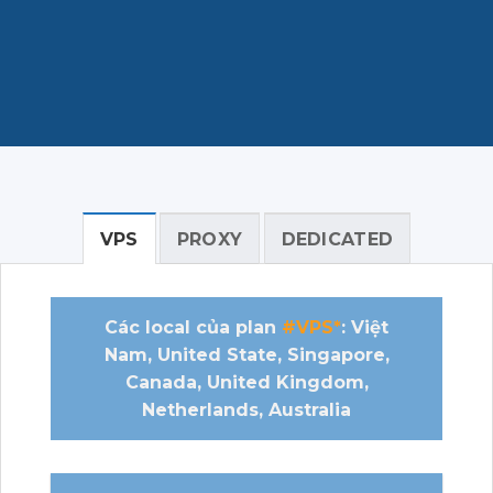
VPS
PROXY
DEDICATED
Các local của plan
#VPS*
: Việt
Nam, United State, Singapore,
Canada, United Kingdom,
Netherlands, Australia