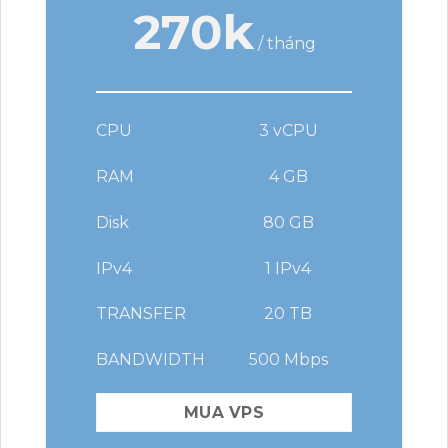
270k
/ tháng
CPU
3 vCPU
RAM
4 GB
Disk
80 GB
IPv4
1 IPv4
TRANSFER
20 TB
BANDWIDTH
500 Mbps
MUA VPS