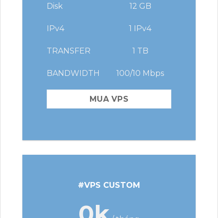
Disk
12 GB
IPv4
1 IPv4
TRANSFER
1 TB
BANDWIDTH
100/10 Mbps
MUA VPS
#VPS CUSTOM
0k