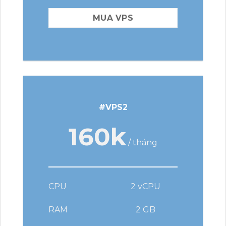
MUA VPS
#VPS2
160k
/ tháng
CPU
2 vCPU
RAM
2 GB