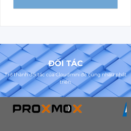
ĐỐI TÁC
Trở thành đối tác của Cloudmini để cùng nhau phát
triển.