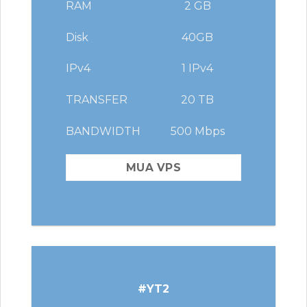
RAM
2 GB
Disk
40GB
IPv4
1 IPv4
TRANSFER
20 TB
BANDWIDTH
500 Mbps
MUA VPS
#YT2