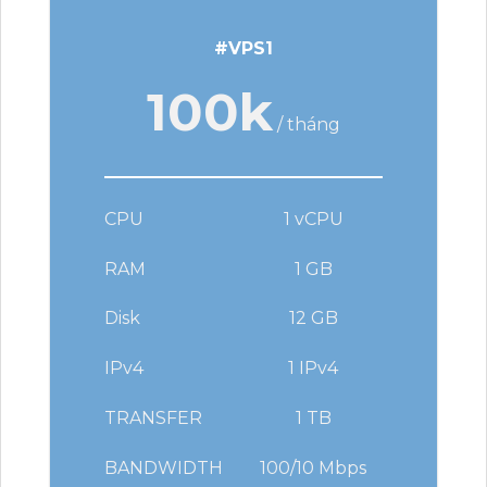
#VPS1
100k
/ tháng
CPU
1 vCPU
RAM
1 GB
Disk
12 GB
IPv4
1 IPv4
TRANSFER
1 TB
BANDWIDTH
100/10 Mbps