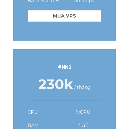
BANDWIDTH
100 Mbps
MUA VPS
#NN2
230k
/ tháng
CPU
1vCPU
RAM
2 GB