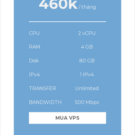
460k
/ tháng
CPU
2 vCPU
RAM
4 GB
Disk
80 GB
IPv4
1 IPv4
TRANSFER
Unlimited
BANDWIDTH
500 Mbps
MUA VPS