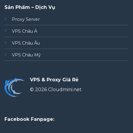
Sản Phẩm – Dịch Vụ
Proxy Server
VPS Châu Á
VPS Châu Âu
VPS Châu Mỹ
VPS & Proxy Giá Rẻ
© 2026 Cloudmini.net
Facebook Fanpage: