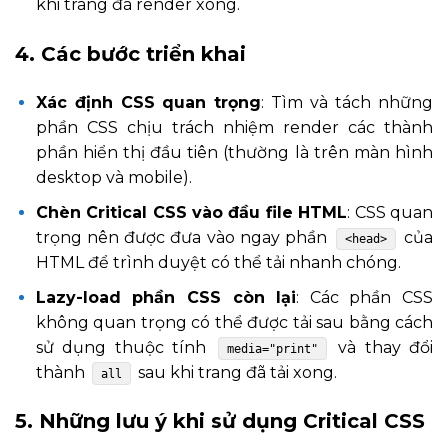
khi trang đã render xong.
4. Các bước triển khai
Xác định CSS quan trọng
: Tìm và tách những
phần CSS chịu trách nhiệm render các thành
phần hiển thị đầu tiên (thường là trên màn hình
desktop và mobile).
Chèn Critical CSS vào đầu file HTML
: CSS quan
trọng nên được đưa vào ngay phần
của
<head>
HTML để trình duyệt có thể tải nhanh chóng.
Lazy-load phần CSS còn lại
: Các phần CSS
không quan trọng có thể được tải sau bằng cách
sử dụng thuộc tính
và thay đổi
media="print"
thành
sau khi trang đã tải xong.
all
5. Những lưu ý khi sử dụng Critical CSS