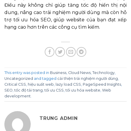
Điều này không chỉ giúp tăng tốc độ hiển thị nội
dung, nâng cao trải nghiệm người dùng mà còn hỗ
trợ tối ưu hóa SEO, giúp website của bạn đạt xếp
hạng cao hơn trên các công cụ tìm kiếm.
This entry was posted in
Business
,
Cloud News
,
Technology
,
Uncategorized
and tagged
cải thiện trải nghiệm người dùng
,
Critical CSS
,
hiệu suất web
,
lazy load CSS
,
PageSpeed Insights
,
SEO
,
tốc độ tải trang
,
tối ưu CSS
,
tối ưu hóa website
,
Web
development
.
TRUNG ADMIN