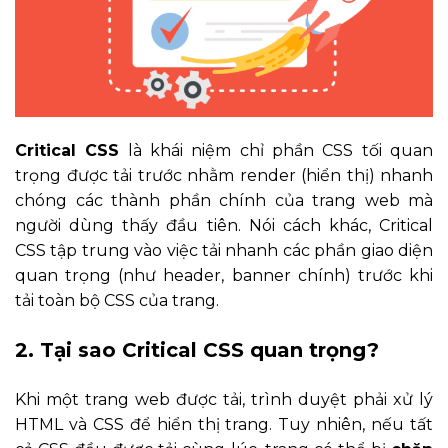
Critical CSS
là khái niệm chỉ phần CSS tối quan
trọng được tải trước nhằm render (hiển thị) nhanh
chóng các thành phần chính của trang web mà
người dùng thấy đầu tiên. Nói cách khác, Critical
CSS tập trung vào việc tải nhanh các phần giao diện
quan trọng (như header, banner chính) trước khi
tải toàn bộ CSS của trang.
2. Tại sao Critical CSS quan trọng?
Khi một trang web được tải, trình duyệt phải xử lý
HTML và CSS để hiển thị trang. Tuy nhiên, nếu tất