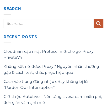
SEARCH
RECENT POSTS
Cloudmini cập nhật Protocol mới cho gói Proxy
PrivateV4
Không kết nối được Proxy? Nguyên nhân thường
gặp & cách test, khắc phục hiệu quả
Cách vào trang đăng nhập eBay không bị lỗi
“Pardon Our Interruption”
Giới thiệu AutoLive – Nền tảng Livestream miễn phí,
đơn giản và mạnh mẽ