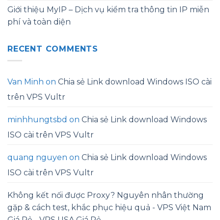
Giới thiệu MyIP – Dịch vụ kiểm tra thông tin IP miễn
phí và toàn diện
RECENT COMMENTS
Van Minh
on
Chia sẻ Link download Windows ISO cài
trên VPS Vultr
minhhungtsbd
on
Chia sẻ Link download Windows
ISO cài trên VPS Vultr
quang nguyen
on
Chia sẻ Link download Windows
ISO cài trên VPS Vultr
Không kết nối được Proxy? Nguyên nhân thường
gặp & cách test, khắc phục hiệu quả - VPS Việt Nam
Giá Rẻ - VPS USA Giá Rẻ