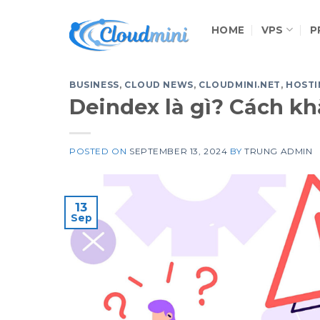
Skip
to
HOME
VPS
P
content
BUSINESS
,
CLOUD NEWS
,
CLOUDMINI.NET
,
HOSTI
Deindex là gì? Cách kh
POSTED ON
SEPTEMBER 13, 2024
BY
TRUNG ADMIN
13
Sep