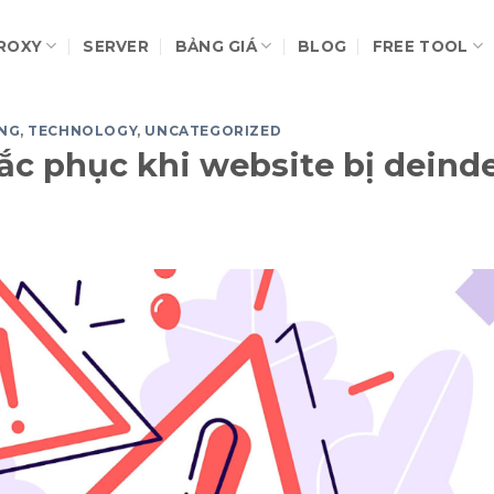
ROXY
SERVER
BẢNG GIÁ
BLOG
FREE TOOL
NG
,
TECHNOLOGY
,
UNCATEGORIZED
ắc phục khi website bị deind