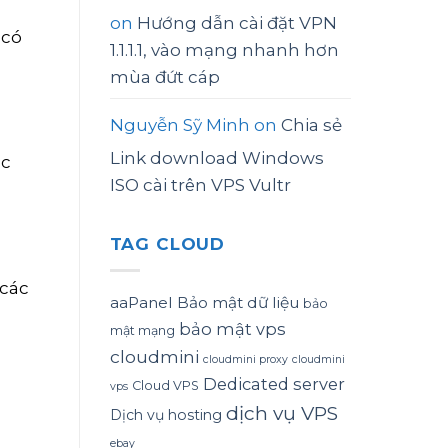
on
Hướng dẫn cài đặt VPN
 có
1.1.1.1, vào mạng nhanh hơn
mùa đứt cáp
Nguyễn Sỹ Minh
on
Chia sẻ
Link download Windows
ác
ISO cài trên VPS Vultr
TAG CLOUD
 các
aaPanel
Bảo mật dữ liệu
bảo
bảo mật vps
mật mạng
cloudmini
cloudmini proxy
cloudmini
Dedicated server
Cloud VPS
vps
dịch vụ VPS
Dịch vụ hosting
ebay