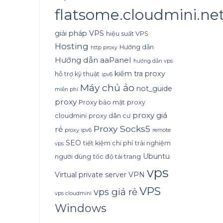
flatsome.cloudmini.ne
giải pháp VPS
hiệu suất VPS
Hosting
Hướng dẫn
http proxy
Hướng dẫn aaPanel
hướng dẫn vps
kiểm tra proxy
hỗ trợ kỹ thuật
ipv6
Máy chủ ảo
not_guide
miễn phí
proxy
Proxy bảo mật
proxy
proxy giá
cloudmini
proxy dân cư
Proxy Socks5
rẻ
proxy ipv6
remote
SEO
tiết kiệm chi phí
trải nghiệm
vps
Ubuntu
người dùng
tốc độ tải trang
vps
Virtual private server
VPN
VPS
vps giá rẻ
vps cloudmini
Windows