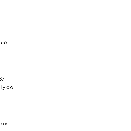
 có
kỳ
 lý do
mục.