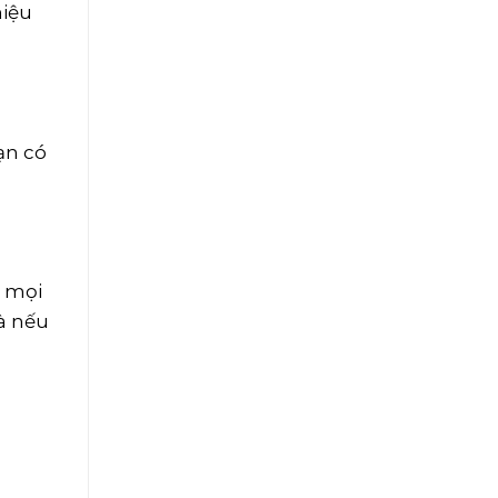
hiệu
ạn có
c mọi
và nếu