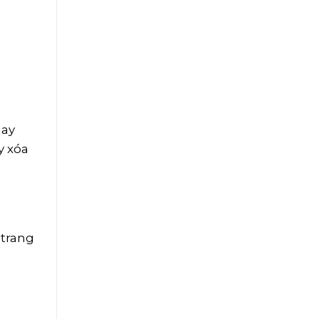
hay
y xóa
 trang