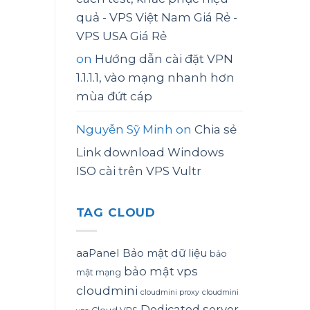
quả - VPS Việt Nam Giá Rẻ -
VPS USA Giá Rẻ
on
Hướng dẫn cài đặt VPN
1.1.1.1, vào mạng nhanh hơn
mùa đứt cáp
Nguyễn Sỹ Minh
on
Chia sẻ
Link download Windows
ISO cài trên VPS Vultr
TAG CLOUD
aaPanel
Bảo mật dữ liệu
bảo
bảo mật vps
mật mạng
cloudmini
cloudmini proxy
cloudmini
Dedicated server