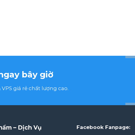
ngay bây giờ
VPS giá rẻ chất lượng cao.
hẩm – Dịch Vụ
Facebook Fanpage: