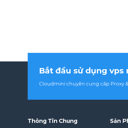
Bắt đầu sử dụng vps 
Cloudmini chuyên cung cấp Proxy & 
Thông Tin Chung
Sản P