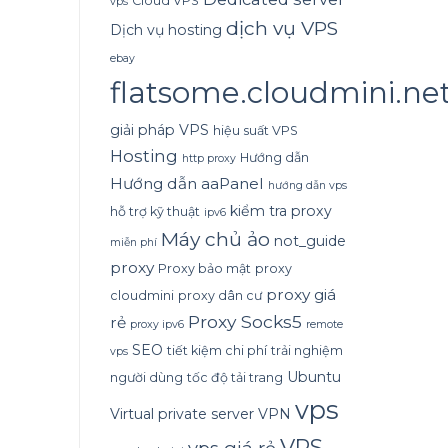
Cloud VPS
vps
dịch vụ VPS
Dịch vụ hosting
ebay
flatsome.cloudmini.ne
giải pháp VPS
hiệu suất VPS
Hosting
Hướng dẫn
http proxy
Hướng dẫn aaPanel
hướng dẫn vps
kiểm tra proxy
hỗ trợ kỹ thuật
ipv6
Máy chủ ảo
not_guide
miễn phí
proxy
Proxy bảo mật
proxy
proxy giá
cloudmini
proxy dân cư
Proxy Socks5
rẻ
proxy ipv6
remote
SEO
tiết kiệm chi phí
trải nghiệm
vps
Ubuntu
người dùng
tốc độ tải trang
vps
Virtual private server
VPN
VPS