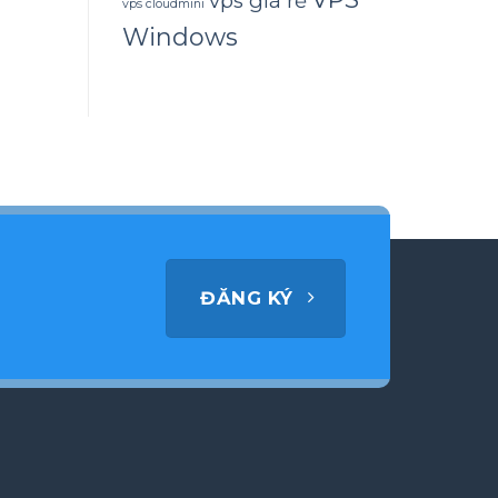
vps giá rẻ
vps cloudmini
Windows
ĐĂNG KÝ