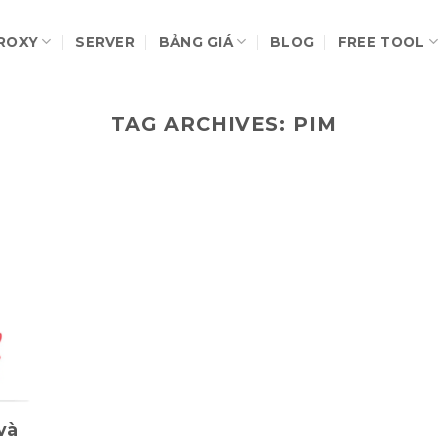
ROXY
SERVER
BẢNG GIÁ
BLOG
FREE TOOL
TAG ARCHIVES:
PIM
và