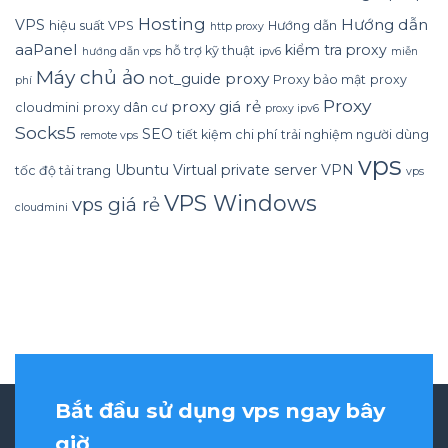
Hosting
Hướng dẫn
VPS
hiệu suất VPS
Hướng dẫn
http proxy
aaPanel
kiểm tra proxy
hỗ trợ kỹ thuật
hướng dẫn vps
ipv6
miễn
Máy chủ ảo
proxy
not_guide
Proxy bảo mật
proxy
phí
Proxy
proxy giá rẻ
cloudmini
proxy dân cư
proxy ipv6
Socks5
SEO
tiết kiệm chi phí
trải nghiệm người dùng
remote vps
vps
Ubuntu
Virtual private server
VPN
tốc độ tải trang
vps
VPS Windows
vps giá rẻ
cloudmini
Bắt đầu sử dụng vps ngay bây
giờ