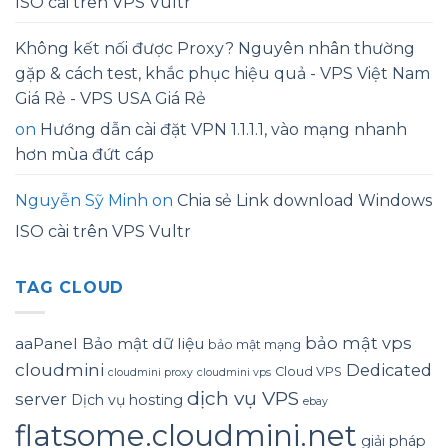
ISO cài trên VPS Vultr
Không kết nối được Proxy? Nguyên nhân thường
gặp & cách test, khắc phục hiệu quả - VPS Việt Nam
Giá Rẻ - VPS USA Giá Rẻ
on
Hướng dẫn cài đặt VPN 1.1.1.1, vào mạng nhanh
hơn mùa đứt cáp
Nguyễn Sỹ Minh
on
Chia sẻ Link download Windows
ISO cài trên VPS Vultr
TAG CLOUD
bảo mật vps
aaPanel
Bảo mật dữ liệu
bảo mật mạng
cloudmini
Dedicated
Cloud VPS
cloudmini proxy
cloudmini vps
dịch vụ VPS
server
Dịch vụ hosting
ebay
flatsome.cloudmini.net
giải pháp