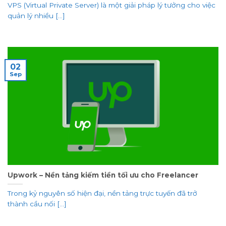
VPS (Virtual Private Server) là một giải pháp lý tưởng cho việc
quản lý nhiều [...]
02
Sep
Upwork – Nền tảng kiếm tiền tối ưu cho Freelancer
Trong kỷ nguyên số hiện đại, nền tảng trực tuyến đã trở
thành cầu nối [...]