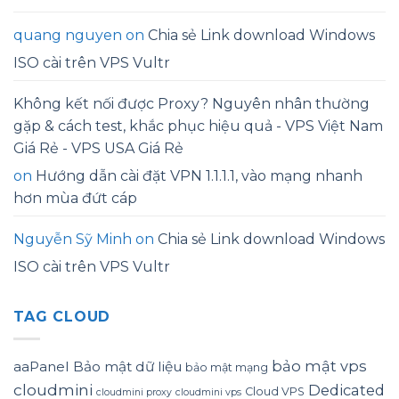
quang nguyen
on
Chia sẻ Link download Windows
ISO cài trên VPS Vultr
Không kết nối được Proxy? Nguyên nhân thường
gặp & cách test, khắc phục hiệu quả - VPS Việt Nam
Giá Rẻ - VPS USA Giá Rẻ
on
Hướng dẫn cài đặt VPN 1.1.1.1, vào mạng nhanh
hơn mùa đứt cáp
Nguyễn Sỹ Minh
on
Chia sẻ Link download Windows
ISO cài trên VPS Vultr
TAG CLOUD
bảo mật vps
aaPanel
Bảo mật dữ liệu
bảo mật mạng
cloudmini
Dedicated
Cloud VPS
cloudmini proxy
cloudmini vps