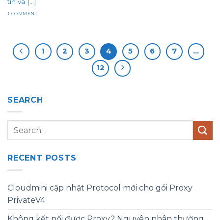
tin và [...]
1 COMMENT
1
2
3
4
5
6
7
…
12
SEARCH
RECENT POSTS
Cloudmini cập nhật Protocol mới cho gói Proxy
PrivateV4
Không kết nối được Proxy? Nguyên nhân thường