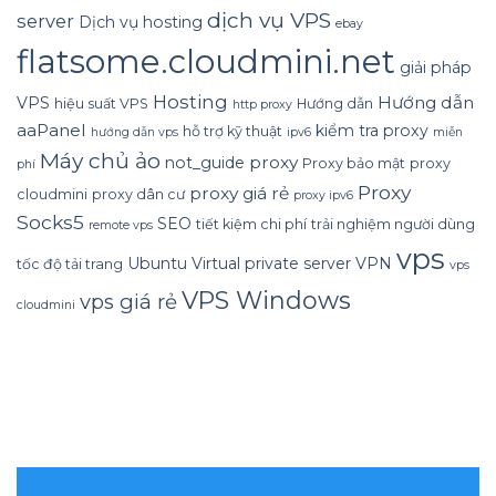
dịch vụ VPS
server
Dịch vụ hosting
ebay
flatsome.cloudmini.net
giải pháp
Hosting
Hướng dẫn
VPS
hiệu suất VPS
Hướng dẫn
http proxy
aaPanel
kiểm tra proxy
hỗ trợ kỹ thuật
hướng dẫn vps
ipv6
miễn
Máy chủ ảo
proxy
not_guide
Proxy bảo mật
proxy
phí
Proxy
proxy giá rẻ
cloudmini
proxy dân cư
proxy ipv6
Socks5
SEO
tiết kiệm chi phí
trải nghiệm người dùng
remote vps
vps
Ubuntu
Virtual private server
VPN
tốc độ tải trang
vps
VPS Windows
vps giá rẻ
cloudmini