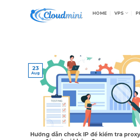
Skip
to
HOME
VPS
P
content
23
Aug
Hướng dẫn check IP để kiểm tra prox