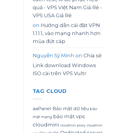
quả - VPS Việt Nam Giá Rẻ -
VPS USA Giá Rẻ
on
Hướng dẫn cài đặt VPN
1.1.1.1, vào mạng nhanh hơn
mùa đứt cáp
Nguyễn Sỹ Minh
on
Chia sẻ
Link download Windows
ISO cài trên VPS Vultr
TAG CLOUD
aaPanel
Bảo mật dữ liệu
bảo
bảo mật vps
mật mạng
cloudmini
cloudmini proxy
cloudmini
Dedicated server