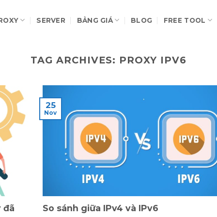
ROXY
SERVER
BẢNG GIÁ
BLOG
FREE TOOL
TAG ARCHIVES:
PROXY IPV6
25
Nov
y đã
So sánh giữa IPv4 và IPv6