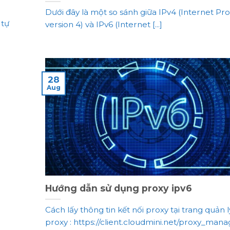
Dưới đây là một so sánh giữa IPv4 (Internet Pr
 tự
version 4) và IPv6 (Internet [...]
28
Aug
Hướng dẫn sử dụng proxy ipv6
Cách lấy thông tin kết nối proxy tại trang quản l
proxy : https://client.cloudmini.net/proxy_mana