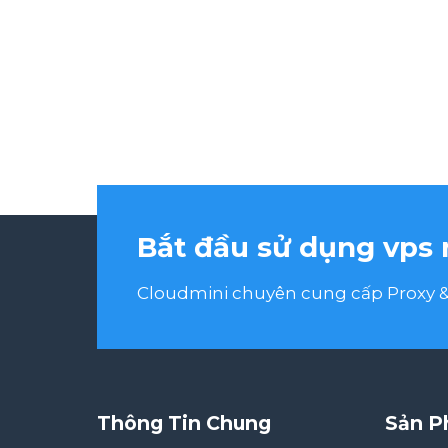
Bắt đầu sử dụng vps 
Cloudmini chuyên cung cấp Proxy & 
Thông Tin Chung
Sản P