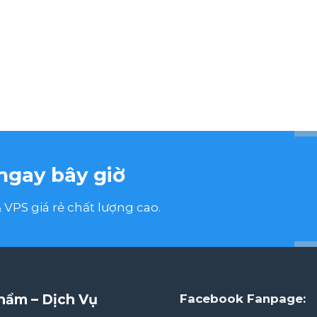
ngay bây giờ
VPS giá rẻ chất lượng cao.
hẩm – Dịch Vụ
Facebook Fanpage: