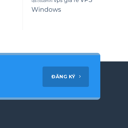
vps giá rẻ
vps cloudmini
Windows
ĐĂNG KÝ