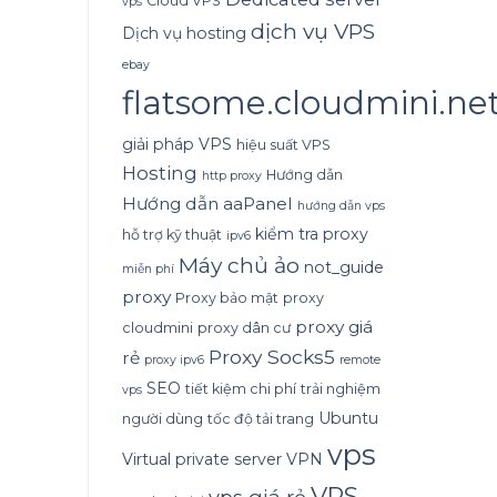
Cloud VPS
vps
dịch vụ VPS
Dịch vụ hosting
ebay
flatsome.cloudmini.ne
giải pháp VPS
hiệu suất VPS
Hosting
Hướng dẫn
http proxy
Hướng dẫn aaPanel
hướng dẫn vps
kiểm tra proxy
hỗ trợ kỹ thuật
ipv6
Máy chủ ảo
not_guide
miễn phí
proxy
Proxy bảo mật
proxy
proxy giá
cloudmini
proxy dân cư
Proxy Socks5
rẻ
proxy ipv6
remote
SEO
tiết kiệm chi phí
trải nghiệm
vps
Ubuntu
người dùng
tốc độ tải trang
vps
Virtual private server
VPN
VPS