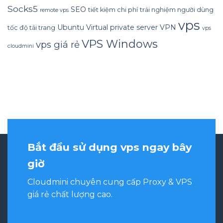
Socks5
SEO
tiết kiệm chi phí
trải nghiệm người dùng
remote vps
vps
Ubuntu
Virtual private server
VPN
tốc độ tải trang
vps
VPS Windows
vps giá rẻ
cloudmini
Bắt đầu sử dụng vps ngay bây
giờ
Cloudmini chuyên cung cấp Proxy & VPS
giá rẻ chất lượng cao.