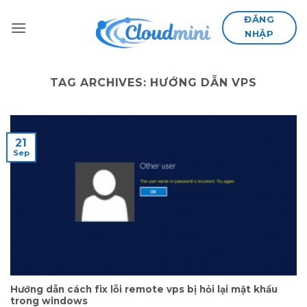
Skip
ĐĂNG
to
NHẬP
content
TAG ARCHIVES:
HƯỚNG DẪN VPS
21
Sep
Hướng dẫn cách fix lỗi remote vps bị hỏi lại mật khẩu
trong windows