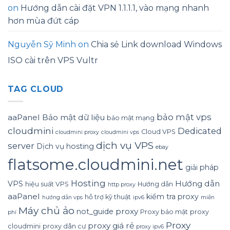
on
Hướng dẫn cài đặt VPN 1.1.1.1, vào mạng nhanh
hơn mùa đứt cáp
Nguyễn Sỹ Minh
on
Chia sẻ Link download Windows
ISO cài trên VPS Vultr
TAG CLOUD
bảo mật vps
aaPanel
Bảo mật dữ liệu
bảo mật mạng
cloudmini
Dedicated
Cloud VPS
cloudmini proxy
cloudmini vps
dịch vụ VPS
server
Dịch vụ hosting
ebay
flatsome.cloudmini.net
giải pháp
Hosting
Hướng dẫn
VPS
hiệu suất VPS
Hướng dẫn
http proxy
aaPanel
kiểm tra proxy
hỗ trợ kỹ thuật
hướng dẫn vps
ipv6
miễn
Máy chủ ảo
proxy
not_guide
Proxy bảo mật
proxy
phí
Proxy
proxy giá rẻ
cloudmini
proxy dân cư
proxy ipv6