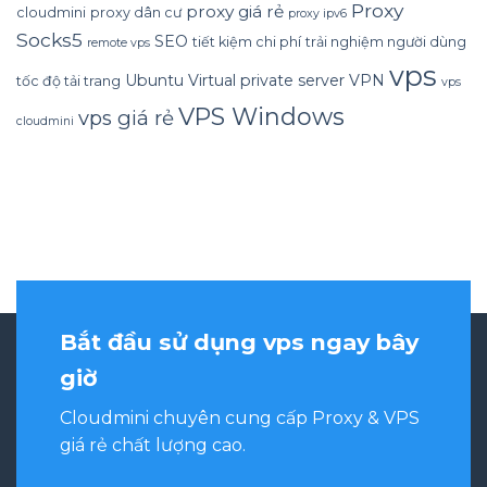
Proxy
proxy giá rẻ
cloudmini
proxy dân cư
proxy ipv6
Socks5
SEO
tiết kiệm chi phí
trải nghiệm người dùng
remote vps
vps
Ubuntu
Virtual private server
VPN
tốc độ tải trang
vps
VPS Windows
vps giá rẻ
cloudmini
Bắt đầu sử dụng vps ngay bây
giờ
Cloudmini chuyên cung cấp Proxy & VPS
giá rẻ chất lượng cao.