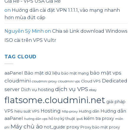
Giá Rẻ - VPS USA Giá Rẻ
on
Hướng dẫn cài đặt VPN 1.1.1.1, vào mạng nhanh
hơn mùa đứt cáp
Nguyễn Sỹ Minh
on
Chia sẻ Link download Windows
ISO cài trên VPS Vultr
TAG CLOUD
bảo mật vps
aaPanel
Bảo mật dữ liệu
bảo mật mạng
cloudmini
Dedicated
Cloud VPS
cloudmini proxy
cloudmini vps
dịch vụ VPS
server
Dịch vụ hosting
ebay
flatsome.cloudmini.net
giải pháp
Hosting
Hướng dẫn
VPS
hiệu suất VPS
Hướng dẫn
http proxy
aaPanel
kiểm tra proxy
hỗ trợ kỹ thuật
hướng dẫn vps
ipv6
miễn
Máy chủ ảo
proxy
not_guide
Proxy bảo mật
proxy
phí