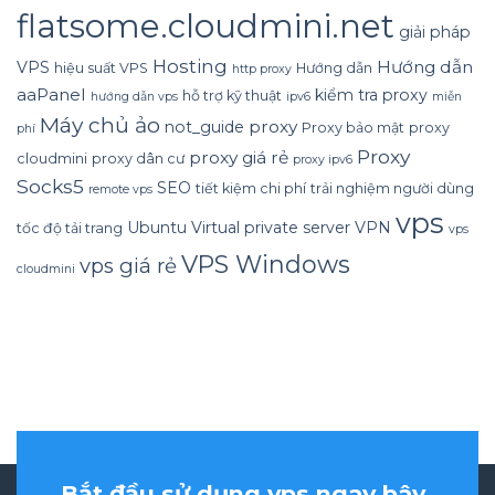
flatsome.cloudmini.net
giải pháp
Hosting
Hướng dẫn
VPS
hiệu suất VPS
Hướng dẫn
http proxy
aaPanel
kiểm tra proxy
hỗ trợ kỹ thuật
hướng dẫn vps
ipv6
miễn
Máy chủ ảo
proxy
not_guide
Proxy bảo mật
proxy
phí
Proxy
proxy giá rẻ
cloudmini
proxy dân cư
proxy ipv6
Socks5
SEO
tiết kiệm chi phí
trải nghiệm người dùng
remote vps
vps
Ubuntu
Virtual private server
VPN
tốc độ tải trang
vps
VPS Windows
vps giá rẻ
cloudmini
Bắt đầu sử dụng vps ngay bây