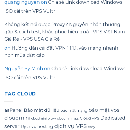
quang nguyen
on
Chia sẻ Link download Windows
ISO cài trên VPS Vultr
Không kết nối được Proxy? Nguyên nhân thường
gặp & cách test, khắc phục hiệu quả - VPS Việt Nam
Giá Rẻ - VPS USA Giá Rẻ
on
Hướng dẫn cài đặt VPN 1.1.1.1, vào mạng nhanh
hơn mùa đứt cáp
Nguyễn Sỹ Minh
on
Chia sẻ Link download Windows
ISO cài trên VPS Vultr
TAG CLOUD
bảo mật vps
aaPanel
Bảo mật dữ liệu
bảo mật mạng
cloudmini
Dedicated
Cloud VPS
cloudmini proxy
cloudmini vps
dịch vụ VPS
server
Dịch vụ hosting
ebay