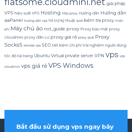
flatsome.cloudmini.net
giải pháp
Hosting
Hướng dẫn
VPS
hiệu suất VPS
Hướng dẫn
http proxy
aaPanel
kiểm tra proxy
hỗ trợ kỹ thuật
hướng dẫn vps
ipv6
miễn
Máy chủ ảo
proxy
not_guide
Proxy bảo mật
proxy
phí
Proxy
proxy giá rẻ
cloudmini
proxy dân cư
proxy ipv6
Socks5
SEO
tiết kiệm chi phí
trải nghiệm người dùng
remote vps
vps
Ubuntu
Virtual private server
VPN
tốc độ tải trang
vps
VPS Windows
vps giá rẻ
cloudmini
Bắt đầu sử dụng vps ngay bây