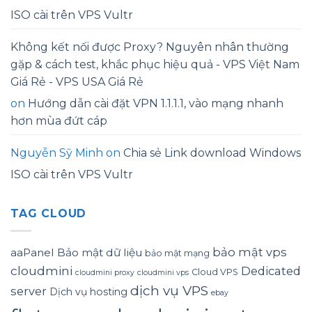
ISO cài trên VPS Vultr
Không kết nối được Proxy? Nguyên nhân thường
gặp & cách test, khắc phục hiệu quả - VPS Việt Nam
Giá Rẻ - VPS USA Giá Rẻ
on
Hướng dẫn cài đặt VPN 1.1.1.1, vào mạng nhanh
hơn mùa đứt cáp
Nguyễn Sỹ Minh
on
Chia sẻ Link download Windows
ISO cài trên VPS Vultr
TAG CLOUD
bảo mật vps
aaPanel
Bảo mật dữ liệu
bảo mật mạng
cloudmini
Dedicated
Cloud VPS
cloudmini proxy
cloudmini vps
dịch vụ VPS
server
Dịch vụ hosting
ebay