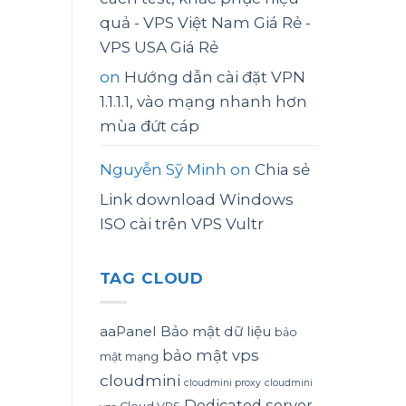
quả - VPS Việt Nam Giá Rẻ -
VPS USA Giá Rẻ
on
Hướng dẫn cài đặt VPN
1.1.1.1, vào mạng nhanh hơn
mùa đứt cáp
Nguyễn Sỹ Minh
on
Chia sẻ
Link download Windows
ISO cài trên VPS Vultr
TAG CLOUD
aaPanel
Bảo mật dữ liệu
bảo
bảo mật vps
mật mạng
cloudmini
cloudmini proxy
cloudmini
Dedicated server