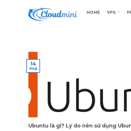
Skip
to
HOME
VPS
P
content
14
Aug
Ubuntu là gì? Lý do nên sử dụng Ubu