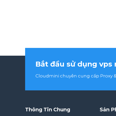
Bắt đầu sử dụng vps 
Cloudmini chuyên cung cấp Proxy & 
Thông Tin Chung
Sản P