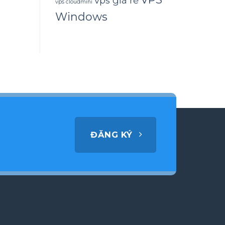
vps giá rẻ
vps cloudmini
Windows
ĐĂNG KÝ