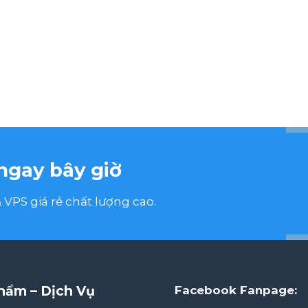
ngay bây giờ
VPS giá rẻ chất lượng cao.
hẩm – Dịch Vụ
Facebook Fanpage: