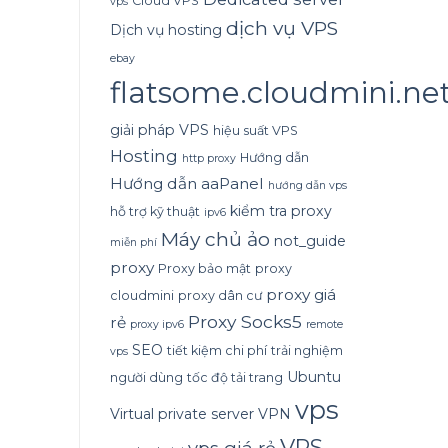
Cloud VPS
vps
dịch vụ VPS
Dịch vụ hosting
ebay
flatsome.cloudmini.ne
giải pháp VPS
hiệu suất VPS
Hosting
Hướng dẫn
http proxy
Hướng dẫn aaPanel
hướng dẫn vps
kiểm tra proxy
hỗ trợ kỹ thuật
ipv6
Máy chủ ảo
not_guide
miễn phí
proxy
Proxy bảo mật
proxy
proxy giá
cloudmini
proxy dân cư
Proxy Socks5
rẻ
proxy ipv6
remote
SEO
tiết kiệm chi phí
trải nghiệm
vps
Ubuntu
người dùng
tốc độ tải trang
vps
Virtual private server
VPN
VPS