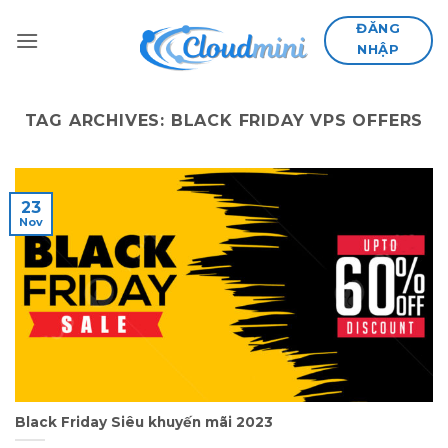
Skip
ĐĂNG
to
NHẬP
content
TAG ARCHIVES:
BLACK FRIDAY VPS OFFERS
23
Nov
Black Friday Siêu khuyến mãi 2023