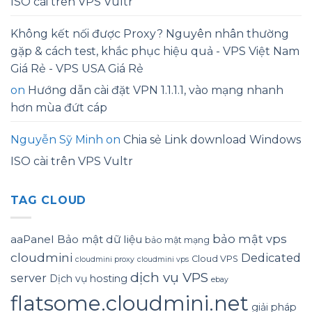
ISO cài trên VPS Vultr
Không kết nối được Proxy? Nguyên nhân thường
gặp & cách test, khắc phục hiệu quả - VPS Việt Nam
Giá Rẻ - VPS USA Giá Rẻ
on
Hướng dẫn cài đặt VPN 1.1.1.1, vào mạng nhanh
hơn mùa đứt cáp
Nguyễn Sỹ Minh
on
Chia sẻ Link download Windows
ISO cài trên VPS Vultr
TAG CLOUD
bảo mật vps
aaPanel
Bảo mật dữ liệu
bảo mật mạng
cloudmini
Dedicated
Cloud VPS
cloudmini proxy
cloudmini vps
dịch vụ VPS
server
Dịch vụ hosting
ebay
flatsome.cloudmini.net
giải pháp