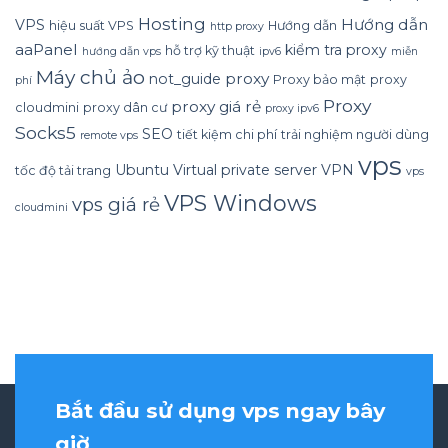
Hosting
Hướng dẫn
VPS
hiệu suất VPS
Hướng dẫn
http proxy
aaPanel
kiểm tra proxy
hỗ trợ kỹ thuật
hướng dẫn vps
ipv6
miễn
Máy chủ ảo
proxy
not_guide
Proxy bảo mật
proxy
phí
Proxy
proxy giá rẻ
cloudmini
proxy dân cư
proxy ipv6
Socks5
SEO
tiết kiệm chi phí
trải nghiệm người dùng
remote vps
vps
Ubuntu
Virtual private server
VPN
tốc độ tải trang
vps
VPS Windows
vps giá rẻ
cloudmini
Bắt đầu sử dụng vps ngay bây
giờ