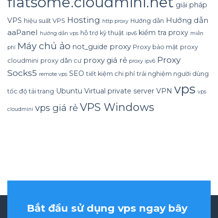
flatsome.cloudmini.net
giải pháp
Hosting
Hướng dẫn
VPS
hiệu suất VPS
Hướng dẫn
http proxy
aaPanel
kiểm tra proxy
hỗ trợ kỹ thuật
hướng dẫn vps
ipv6
miễn
Máy chủ ảo
proxy
not_guide
Proxy bảo mật
proxy
phí
Proxy
proxy giá rẻ
cloudmini
proxy dân cư
proxy ipv6
Socks5
SEO
tiết kiệm chi phí
trải nghiệm người dùng
remote vps
vps
Ubuntu
Virtual private server
VPN
tốc độ tải trang
vps
VPS Windows
vps giá rẻ
cloudmini
Bắt đầu sử dụng vps ngay bây