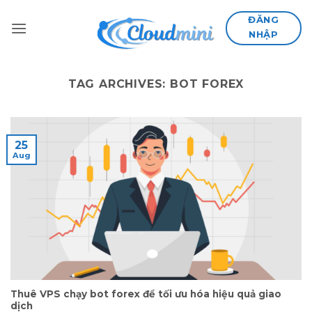
Skip
ĐĂNG
to
NHẬP
content
TAG ARCHIVES:
BOT FOREX
25
Aug
Thuê VPS chạy bot forex để tối ưu hóa hiệu quả giao
dịch