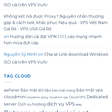
ISO cài trên VPS Vultr
Không kết nối được Proxy? Nguyên nhân thường
gặp & cách test, khắc phục hiệu quả - VPS Việt Nam
Giá Rẻ - VPS USA Giá Rẻ
on
Hướng dẫn cài đặt VPN 1.1.1.1, vào mạng nhanh
hơn mùa đứt cáp
Nguyễn Sỹ Minh
on
Chia sẻ Link download Windows
ISO cài trên VPS Vultr
TAG CLOUD
bảo mật vps
aaPanel
Bảo mật dữ liệu
bảo mật mạng
cloudmini
Dedicated
Cloud VPS
cloudmini proxy
cloudmini vps
dịch vụ VPS
server
Dịch vụ hosting
ebay