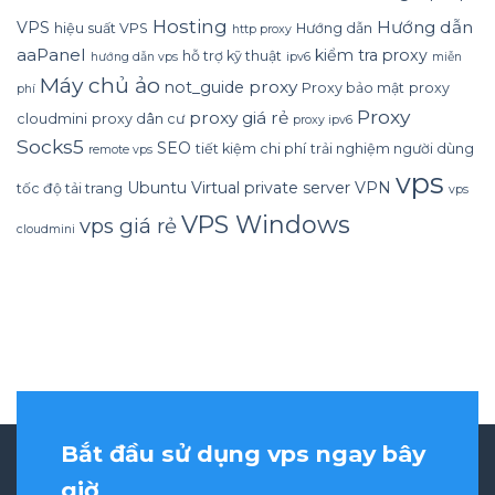
Hosting
Hướng dẫn
VPS
hiệu suất VPS
Hướng dẫn
http proxy
aaPanel
kiểm tra proxy
hỗ trợ kỹ thuật
hướng dẫn vps
ipv6
miễn
Máy chủ ảo
proxy
not_guide
Proxy bảo mật
proxy
phí
Proxy
proxy giá rẻ
cloudmini
proxy dân cư
proxy ipv6
Socks5
SEO
tiết kiệm chi phí
trải nghiệm người dùng
remote vps
vps
Ubuntu
Virtual private server
VPN
tốc độ tải trang
vps
VPS Windows
vps giá rẻ
cloudmini
Bắt đầu sử dụng vps ngay bây
giờ