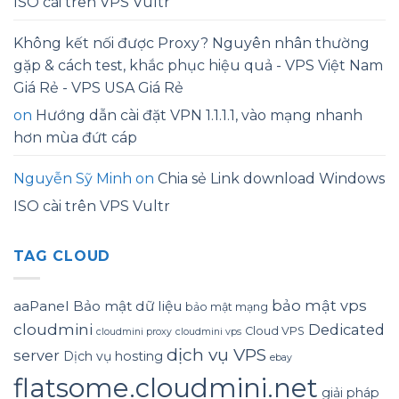
ISO cài trên VPS Vultr
Không kết nối được Proxy? Nguyên nhân thường
gặp & cách test, khắc phục hiệu quả - VPS Việt Nam
Giá Rẻ - VPS USA Giá Rẻ
on
Hướng dẫn cài đặt VPN 1.1.1.1, vào mạng nhanh
hơn mùa đứt cáp
Nguyễn Sỹ Minh
on
Chia sẻ Link download Windows
ISO cài trên VPS Vultr
TAG CLOUD
bảo mật vps
aaPanel
Bảo mật dữ liệu
bảo mật mạng
cloudmini
Dedicated
Cloud VPS
cloudmini proxy
cloudmini vps
dịch vụ VPS
server
Dịch vụ hosting
ebay
flatsome.cloudmini.net
giải pháp