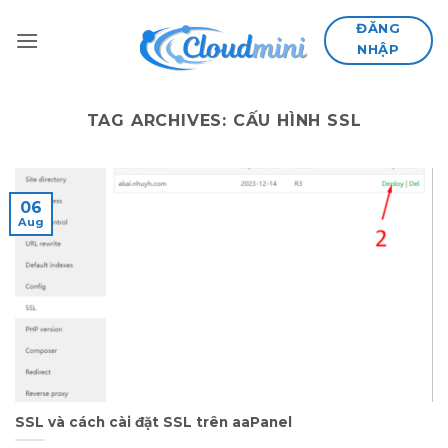
Skip
ĐĂNG
to
NHẬP
content
TAG ARCHIVES:
CẤU HÌNH SSL
06
Aug
SSL và cách cài đặt SSL trên aaPanel