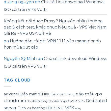
quang nguyen
on
Chia sẻ Link download Windows
ISO cài trên VPS Vultr
Không kết nối được Proxy? Nguyên nhân thường
gặp & cách test, khắc phục hiệu quả - VPS Việt Nam
Giá Rẻ - VPS USA Giá Rẻ
on
Hướng dẫn cài đặt VPN 1.1.1.1, vào mạng nhanh
hơn mùa đứt cáp
Nguyễn Sỹ Minh
on
Chia sẻ Link download Windows
ISO cài trên VPS Vultr
TAG CLOUD
bảo mật vps
aaPanel
Bảo mật dữ liệu
bảo mật mạng
cloudmini
Dedicated
Cloud VPS
cloudmini proxy
cloudmini vps
dịch vụ VPS
server
Dịch vụ hosting
ebay