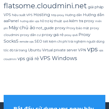
flatsome.cloudmini.net
giải pháp
Hosting
Hướng dẫn
VPS
hiệu suất VPS
Hướng dẫn
http proxy
aaPanel
kiểm tra proxy
hỗ trợ kỹ thuật
hướng dẫn vps
ipv6
miễn
Máy chủ ảo
proxy
not_guide
Proxy bảo mật
proxy
phí
Proxy
proxy giá rẻ
cloudmini
proxy dân cư
proxy ipv6
Socks5
SEO
tiết kiệm chi phí
trải nghiệm người dùng
remote vps
vps
Ubuntu
Virtual private server
VPN
tốc độ tải trang
vps
VPS Windows
vps giá rẻ
cloudmini
Bắt đầu sử dụng vps ngay bây