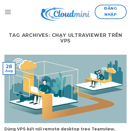
Skip
ĐĂNG
to
NHẬP
content
TAG ARCHIVES:
CHẠY ULTRAVIEWER TRÊN
VPS
28
Aug
Dùng VPS kết nối remote desktop treo Teamview,