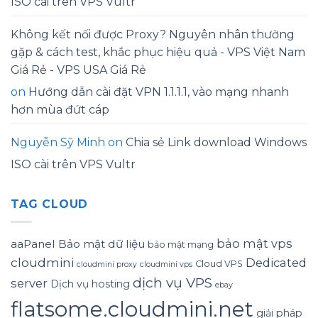
ISO cài trên VPS Vultr
Không kết nối được Proxy? Nguyên nhân thường
gặp & cách test, khắc phục hiệu quả - VPS Việt Nam
Giá Rẻ - VPS USA Giá Rẻ
on
Hướng dẫn cài đặt VPN 1.1.1.1, vào mạng nhanh
hơn mùa đứt cáp
Nguyễn Sỹ Minh
on
Chia sẻ Link download Windows
ISO cài trên VPS Vultr
TAG CLOUD
bảo mật vps
aaPanel
Bảo mật dữ liệu
bảo mật mạng
cloudmini
Dedicated
Cloud VPS
cloudmini proxy
cloudmini vps
dịch vụ VPS
server
Dịch vụ hosting
ebay
flatsome.cloudmini.net
giải pháp