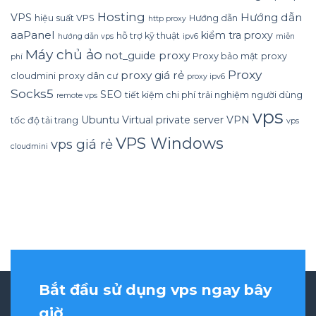
Hosting
Hướng dẫn
VPS
hiệu suất VPS
Hướng dẫn
http proxy
aaPanel
kiểm tra proxy
hỗ trợ kỹ thuật
hướng dẫn vps
ipv6
miễn
Máy chủ ảo
proxy
not_guide
Proxy bảo mật
proxy
phí
Proxy
proxy giá rẻ
cloudmini
proxy dân cư
proxy ipv6
Socks5
SEO
tiết kiệm chi phí
trải nghiệm người dùng
remote vps
vps
Ubuntu
Virtual private server
VPN
tốc độ tải trang
vps
VPS Windows
vps giá rẻ
cloudmini
Bắt đầu sử dụng vps ngay bây
giờ