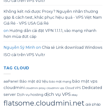
ISO cài trên VPS Vultr
Không kết nối được Proxy? Nguyên nhân thường
gặp & cách test, khắc phục hiệu quả - VPS Việt Nam
Giá Rẻ - VPS USA Giá Rẻ
on
Hướng dẫn cài đặt VPN 1.1.1.1, vào mạng nhanh
hơn mùa đứt cáp
Nguyễn Sỹ Minh
on
Chia sẻ Link download Windows
ISO cài trên VPS Vultr
TAG CLOUD
bảo mật vps
aaPanel
Bảo mật dữ liệu
bảo mật mạng
cloudmini
Dedicated
Cloud VPS
cloudmini proxy
cloudmini vps
dịch vụ VPS
server
Dịch vụ hosting
ebay
flatsome.cloudmini.net
giải pháp