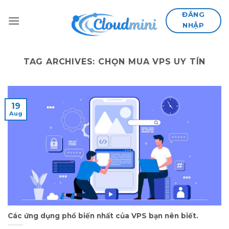
Skip
ĐĂNG
to
NHẬP
content
TAG ARCHIVES:
CHỌN MUA VPS UY TÍN
19
Aug
Các ứng dụng phổ biến nhất của VPS bạn nên biết.