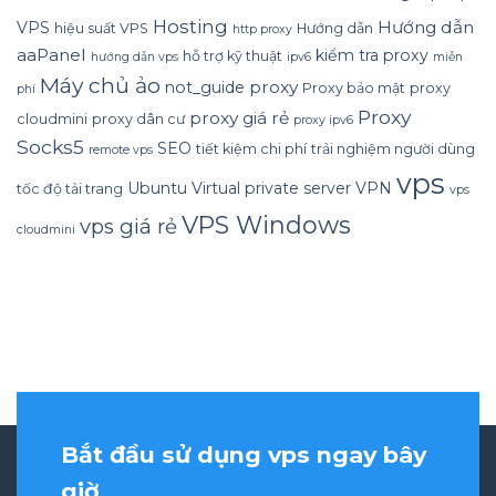
Hosting
Hướng dẫn
VPS
hiệu suất VPS
Hướng dẫn
http proxy
aaPanel
kiểm tra proxy
hỗ trợ kỹ thuật
hướng dẫn vps
ipv6
miễn
Máy chủ ảo
proxy
not_guide
Proxy bảo mật
proxy
phí
Proxy
proxy giá rẻ
cloudmini
proxy dân cư
proxy ipv6
Socks5
SEO
tiết kiệm chi phí
trải nghiệm người dùng
remote vps
vps
Ubuntu
Virtual private server
VPN
tốc độ tải trang
vps
VPS Windows
vps giá rẻ
cloudmini
Bắt đầu sử dụng vps ngay bây
giờ