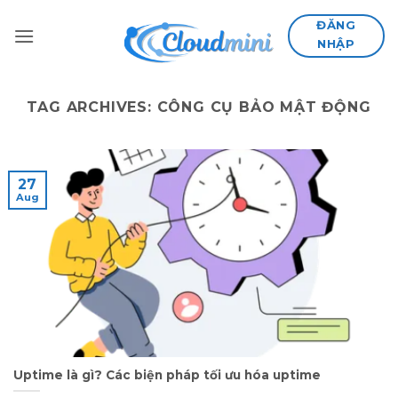
Skip
ĐĂNG
to
NHẬP
content
TAG ARCHIVES:
CÔNG CỤ BẢO MẬT ĐỘNG
27
Aug
Uptime là gì? Các biện pháp tối ưu hóa uptime