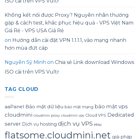
ISO cài trên VPS Vultr
Không kết nối được Proxy? Nguyên nhân thường
gặp & cách test, khắc phục hiệu quả - VPS Việt Nam
Giá Rẻ - VPS USA Giá Rẻ
on
Hướng dẫn cài đặt VPN 1.1.1.1, vào mạng nhanh
hơn mùa đứt cáp
Nguyễn Sỹ Minh
on
Chia sẻ Link download Windows
ISO cài trên VPS Vultr
TAG CLOUD
bảo mật vps
aaPanel
Bảo mật dữ liệu
bảo mật mạng
cloudmini
Dedicated
Cloud VPS
cloudmini proxy
cloudmini vps
dịch vụ VPS
server
Dịch vụ hosting
ebay
flatsome.cloudmini.net
giải pháp