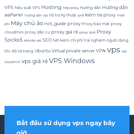
Hosting
Hướng dẫn
VPS
hiệu suất VPS
Hướng dẫn
http proxy
aaPanel
kiểm tra proxy
hỗ trợ kỹ thuật
hướng dẫn vps
ipv6
miễn
Máy chủ ảo
proxy
not_guide
Proxy bảo mật
proxy
phí
Proxy
proxy giá rẻ
cloudmini
proxy dân cư
proxy ipv6
Socks5
SEO
tiết kiệm chi phí
trải nghiệm người dùng
remote vps
vps
Ubuntu
Virtual private server
VPN
tốc độ tải trang
vps
VPS Windows
vps giá rẻ
cloudmini
Bắt đầu sử dụng vps ngay bây
giờ