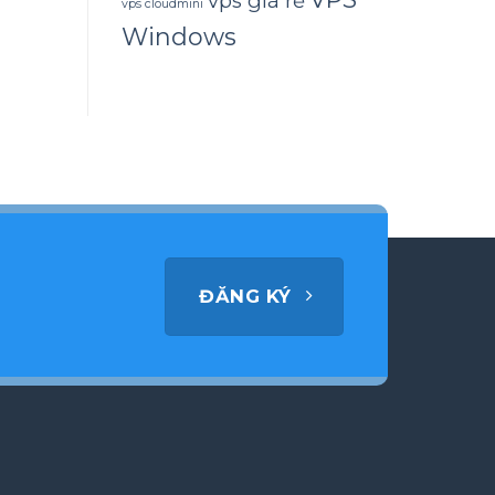
vps giá rẻ
vps cloudmini
Windows
ĐĂNG KÝ