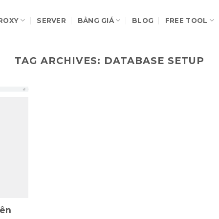
ROXY
SERVER
BẢNG GIÁ
BLOG
FREE TOOL
TAG ARCHIVES:
DATABASE SETUP
rên