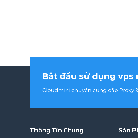
Bắt đầu sử dụng vps 
Cloudmini chuyên cung cấp Proxy & 
Thông Tin Chung
Sản P