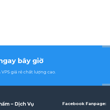
ngay bây giờ
VPS giá rẻ chất lượng cao.
hẩm – Dịch Vụ
Facebook Fanpage: