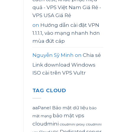
quả - VPS Việt Nam Giá Rẻ -
VPS USA Giá Rẻ
on
Hướng dẫn cài đặt VPN
1.1.1.1, vào mạng nhanh hơn
mùa đứt cáp
Nguyễn Sỹ Minh
on
Chia sẻ
Link download Windows
ISO cài trên VPS Vultr
TAG CLOUD
aaPanel
Bảo mật dữ liệu
bảo
bảo mật vps
mật mạng
cloudmini
cloudmini proxy
cloudmini
Dedicated server