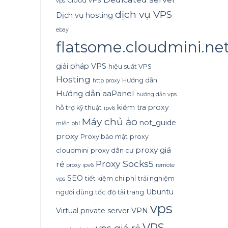
Cloud VPS
vps
dịch vụ VPS
Dịch vụ hosting
ebay
flatsome.cloudmini.ne
giải pháp VPS
hiệu suất VPS
Hosting
Hướng dẫn
http proxy
Hướng dẫn aaPanel
hướng dẫn vps
kiểm tra proxy
hỗ trợ kỹ thuật
ipv6
Máy chủ ảo
not_guide
miễn phí
proxy
Proxy bảo mật
proxy
proxy giá
cloudmini
proxy dân cư
Proxy Socks5
rẻ
proxy ipv6
remote
SEO
tiết kiệm chi phí
trải nghiệm
vps
Ubuntu
người dùng
tốc độ tải trang
vps
Virtual private server
VPN
VPS