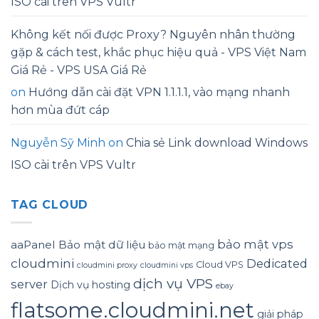
ISO cài trên VPS Vultr
Không kết nối được Proxy? Nguyên nhân thường
gặp & cách test, khắc phục hiệu quả - VPS Việt Nam
Giá Rẻ - VPS USA Giá Rẻ
on
Hướng dẫn cài đặt VPN 1.1.1.1, vào mạng nhanh
hơn mùa đứt cáp
Nguyễn Sỹ Minh
on
Chia sẻ Link download Windows
ISO cài trên VPS Vultr
TAG CLOUD
bảo mật vps
aaPanel
Bảo mật dữ liệu
bảo mật mạng
cloudmini
Dedicated
Cloud VPS
cloudmini proxy
cloudmini vps
dịch vụ VPS
server
Dịch vụ hosting
ebay
flatsome.cloudmini.net
giải pháp