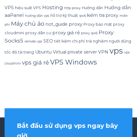
Hosting
Hướng dẫn
VPS
hiệu suất VPS
Hướng dẫn
http proxy
aaPanel
kiểm tra proxy
hỗ trợ kỹ thuật
hướng dẫn vps
ipv6
miễn
Máy chủ ảo
proxy
not_guide
Proxy bảo mật
proxy
phí
Proxy
proxy giá rẻ
cloudmini
proxy dân cư
proxy ipv6
Socks5
SEO
tiết kiệm chi phí
trải nghiệm người dùng
remote vps
vps
Ubuntu
Virtual private server
VPN
tốc độ tải trang
vps
VPS Windows
vps giá rẻ
cloudmini
Bắt đầu sử dụng vps ngay bây
giờ