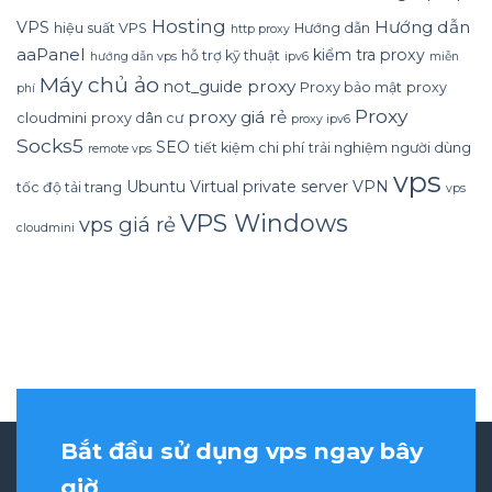
Hosting
Hướng dẫn
VPS
hiệu suất VPS
Hướng dẫn
http proxy
aaPanel
kiểm tra proxy
hỗ trợ kỹ thuật
hướng dẫn vps
ipv6
miễn
Máy chủ ảo
proxy
not_guide
Proxy bảo mật
proxy
phí
Proxy
proxy giá rẻ
cloudmini
proxy dân cư
proxy ipv6
Socks5
SEO
tiết kiệm chi phí
trải nghiệm người dùng
remote vps
vps
Ubuntu
Virtual private server
VPN
tốc độ tải trang
vps
VPS Windows
vps giá rẻ
cloudmini
Bắt đầu sử dụng vps ngay bây
giờ