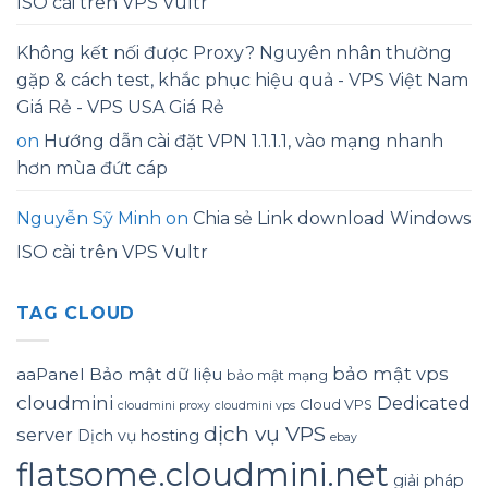
ISO cài trên VPS Vultr
Không kết nối được Proxy? Nguyên nhân thường
gặp & cách test, khắc phục hiệu quả - VPS Việt Nam
Giá Rẻ - VPS USA Giá Rẻ
on
Hướng dẫn cài đặt VPN 1.1.1.1, vào mạng nhanh
hơn mùa đứt cáp
Nguyễn Sỹ Minh
on
Chia sẻ Link download Windows
ISO cài trên VPS Vultr
TAG CLOUD
bảo mật vps
aaPanel
Bảo mật dữ liệu
bảo mật mạng
cloudmini
Dedicated
Cloud VPS
cloudmini proxy
cloudmini vps
dịch vụ VPS
server
Dịch vụ hosting
ebay
flatsome.cloudmini.net
giải pháp