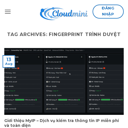
Skip
ĐĂNG
to
NHẬP
content
TAG ARCHIVES:
FINGERPRINT TRÌNH DUYỆT
13
Aug
Giới thiệu MyIP – Dịch vụ kiểm tra thông tin IP miễn phí
và toàn diện