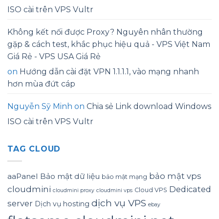
ISO cài trên VPS Vultr
Không kết nối được Proxy? Nguyên nhân thường
gặp & cách test, khắc phục hiệu quả - VPS Việt Nam
Giá Rẻ - VPS USA Giá Rẻ
on
Hướng dẫn cài đặt VPN 1.1.1.1, vào mạng nhanh
hơn mùa đứt cáp
Nguyễn Sỹ Minh
on
Chia sẻ Link download Windows
ISO cài trên VPS Vultr
TAG CLOUD
bảo mật vps
aaPanel
Bảo mật dữ liệu
bảo mật mạng
cloudmini
Dedicated
Cloud VPS
cloudmini proxy
cloudmini vps
dịch vụ VPS
server
Dịch vụ hosting
ebay