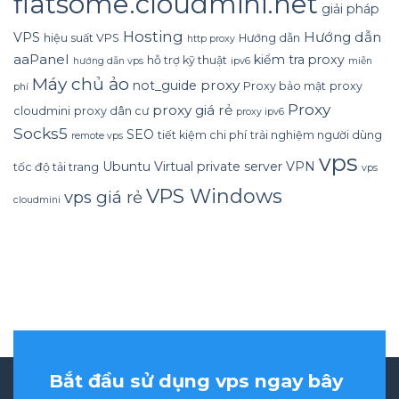
flatsome.cloudmini.net
giải pháp
Hosting
Hướng dẫn
VPS
hiệu suất VPS
Hướng dẫn
http proxy
aaPanel
kiểm tra proxy
hỗ trợ kỹ thuật
hướng dẫn vps
ipv6
miễn
Máy chủ ảo
proxy
not_guide
Proxy bảo mật
proxy
phí
Proxy
proxy giá rẻ
cloudmini
proxy dân cư
proxy ipv6
Socks5
SEO
tiết kiệm chi phí
trải nghiệm người dùng
remote vps
vps
Ubuntu
Virtual private server
VPN
tốc độ tải trang
vps
VPS Windows
vps giá rẻ
cloudmini
Bắt đầu sử dụng vps ngay bây