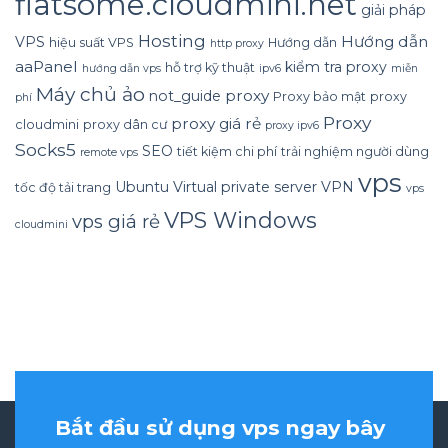
flatsome.cloudmini.net
giải pháp
Hosting
Hướng dẫn
VPS
hiệu suất VPS
Hướng dẫn
http proxy
aaPanel
kiểm tra proxy
hỗ trợ kỹ thuật
hướng dẫn vps
ipv6
miễn
Máy chủ ảo
proxy
not_guide
Proxy bảo mật
proxy
phí
Proxy
proxy giá rẻ
cloudmini
proxy dân cư
proxy ipv6
Socks5
SEO
tiết kiệm chi phí
trải nghiệm người dùng
remote vps
vps
Ubuntu
Virtual private server
VPN
tốc độ tải trang
vps
VPS Windows
vps giá rẻ
cloudmini
Bắt đầu sử dụng vps ngay bây