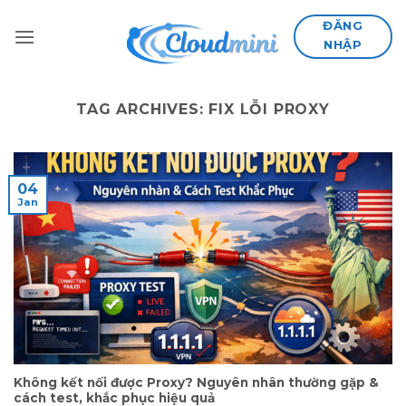
Skip
ĐĂNG
to
NHẬP
content
TAG ARCHIVES:
FIX LỖI PROXY
04
Jan
Không kết nối được Proxy? Nguyên nhân thường gặp &
cách test, khắc phục hiệu quả