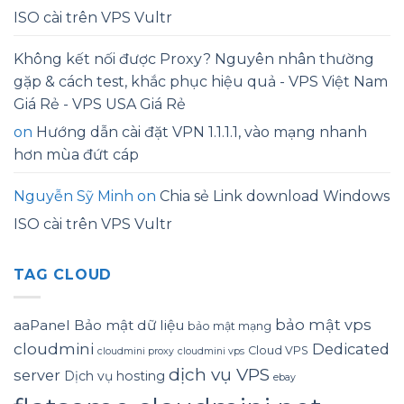
ISO cài trên VPS Vultr
Không kết nối được Proxy? Nguyên nhân thường
gặp & cách test, khắc phục hiệu quả - VPS Việt Nam
Giá Rẻ - VPS USA Giá Rẻ
on
Hướng dẫn cài đặt VPN 1.1.1.1, vào mạng nhanh
hơn mùa đứt cáp
Nguyễn Sỹ Minh
on
Chia sẻ Link download Windows
ISO cài trên VPS Vultr
TAG CLOUD
bảo mật vps
aaPanel
Bảo mật dữ liệu
bảo mật mạng
cloudmini
Dedicated
Cloud VPS
cloudmini proxy
cloudmini vps
dịch vụ VPS
server
Dịch vụ hosting
ebay