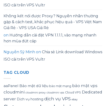
ISO cài trên VPS Vultr
Không kết nối được Proxy? Nguyên nhân thường
gặp & cách test, khắc phục hiệu quả - VPS Việt Nam
Giá Rẻ - VPS USA Giá Rẻ
on
Hướng dẫn cài đặt VPN 1.1.1.1, vào mạng nhanh
hơn mùa đứt cáp
Nguyễn Sỹ Minh
on
Chia sẻ Link download Windows
ISO cài trên VPS Vultr
TAG CLOUD
bảo mật vps
aaPanel
Bảo mật dữ liệu
bảo mật mạng
cloudmini
Dedicated
Cloud VPS
cloudmini proxy
cloudmini vps
dịch vụ VPS
server
Dịch vụ hosting
ebay