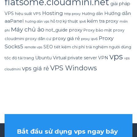
flatsome.cloudmini.net
giải pháp
Hosting
Hướng dẫn
VPS
hiệu suất VPS
Hướng dẫn
http proxy
aaPanel
kiểm tra proxy
hỗ trợ kỹ thuật
hướng dẫn vps
ipv6
miễn
Máy chủ ảo
proxy
not_guide
Proxy bảo mật
proxy
phí
Proxy
proxy giá rẻ
cloudmini
proxy dân cư
proxy ipv6
Socks5
SEO
tiết kiệm chi phí
trải nghiệm người dùng
remote vps
vps
Ubuntu
Virtual private server
VPN
tốc độ tải trang
vps
VPS Windows
vps giá rẻ
cloudmini
Bắt đầu sử dụng vps ngay bây