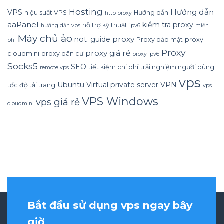
Hosting
Hướng dẫn
VPS
hiệu suất VPS
Hướng dẫn
http proxy
aaPanel
kiểm tra proxy
hỗ trợ kỹ thuật
hướng dẫn vps
ipv6
miễn
Máy chủ ảo
proxy
not_guide
Proxy bảo mật
proxy
phí
Proxy
proxy giá rẻ
cloudmini
proxy dân cư
proxy ipv6
Socks5
SEO
tiết kiệm chi phí
trải nghiệm người dùng
remote vps
vps
Ubuntu
Virtual private server
VPN
tốc độ tải trang
vps
VPS Windows
vps giá rẻ
cloudmini
Bắt đầu sử dụng vps ngay bây
giờ