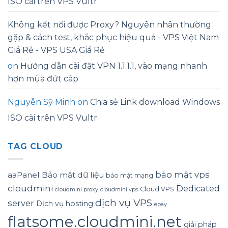
ISO cài trên VPS Vultr
Không kết nối được Proxy? Nguyên nhân thường
gặp & cách test, khắc phục hiệu quả - VPS Việt Nam
Giá Rẻ - VPS USA Giá Rẻ
on
Hướng dẫn cài đặt VPN 1.1.1.1, vào mạng nhanh
hơn mùa đứt cáp
Nguyễn Sỹ Minh
on
Chia sẻ Link download Windows
ISO cài trên VPS Vultr
TAG CLOUD
bảo mật vps
aaPanel
Bảo mật dữ liệu
bảo mật mạng
cloudmini
Dedicated
Cloud VPS
cloudmini proxy
cloudmini vps
dịch vụ VPS
server
Dịch vụ hosting
ebay
flatsome.cloudmini.net
giải pháp