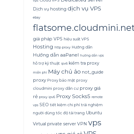
Cloud VPS
vps
dịch vụ VPS
Dịch vụ hosting
ebay
flatsome.cloudmini.ne
giải pháp VPS
hiệu suất VPS
Hosting
Hướng dẫn
http proxy
Hướng dẫn aaPanel
hướng dẫn vps
kiểm tra proxy
hỗ trợ kỹ thuật
ipv6
Máy chủ ảo
not_guide
miễn phí
proxy
Proxy bảo mật
proxy
proxy giá
cloudmini
proxy dân cư
Proxy Socks5
rẻ
proxy ipv6
remote
SEO
tiết kiệm chi phí
trải nghiệm
vps
Ubuntu
người dùng
tốc độ tải trang
vps
Virtual private server
VPN
VPS