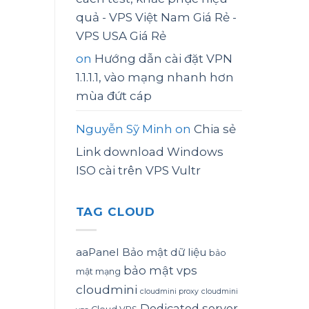
quả - VPS Việt Nam Giá Rẻ -
VPS USA Giá Rẻ
on
Hướng dẫn cài đặt VPN
1.1.1.1, vào mạng nhanh hơn
mùa đứt cáp
Nguyễn Sỹ Minh
on
Chia sẻ
Link download Windows
ISO cài trên VPS Vultr
TAG CLOUD
aaPanel
Bảo mật dữ liệu
bảo
bảo mật vps
mật mạng
cloudmini
cloudmini proxy
cloudmini
Dedicated server