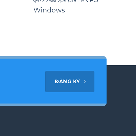
vps giá rẻ
vps cloudmini
Windows
ĐĂNG KÝ