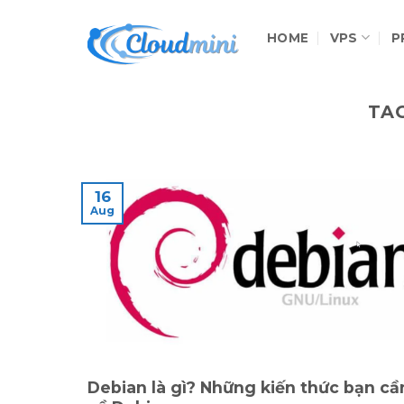
Skip
to
HOME
VPS
P
content
TA
16
Aug
Debian là gì? Những kiến thức bạn cầ