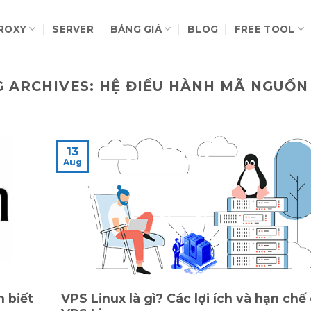
ROXY
SERVER
BẢNG GIÁ
BLOG
FREE TOOL
G ARCHIVES:
HỆ ĐIỀU HÀNH MÃ NGUỒN
13
Aug
n biết
VPS Linux là gì? Các lợi ích và hạn chế