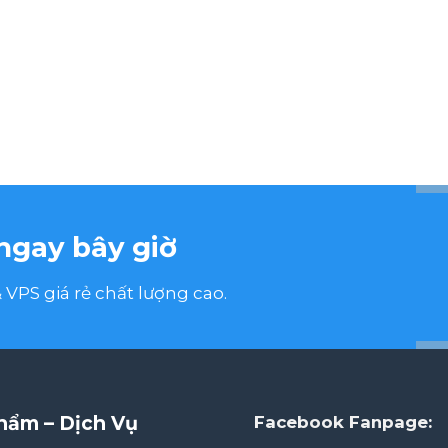
ngay bây giờ
VPS giá rẻ chất lượng cao.
hẩm – Dịch Vụ
Facebook Fanpage: