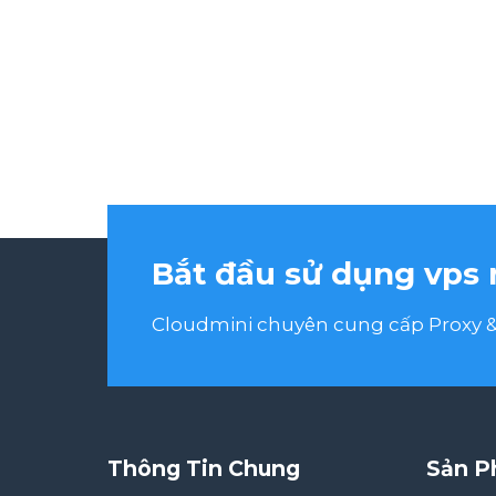
Bắt đầu sử dụng vps 
Cloudmini chuyên cung cấp Proxy & 
Thông Tin Chung
Sản P