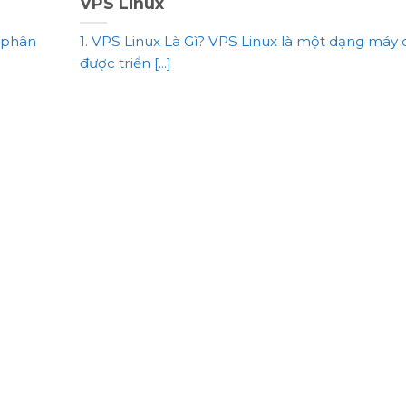
VPS Linux
 phân
1. VPS Linux Là Gì? VPS Linux là một dạng máy 
được triển [...]