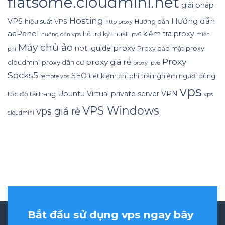
flatsome.cloudmini.net
giải pháp
Hosting
Hướng dẫn
VPS
hiệu suất VPS
Hướng dẫn
http proxy
aaPanel
kiểm tra proxy
hỗ trợ kỹ thuật
hướng dẫn vps
ipv6
miễn
Máy chủ ảo
proxy
not_guide
Proxy bảo mật
proxy
phí
Proxy
proxy giá rẻ
cloudmini
proxy dân cư
proxy ipv6
Socks5
SEO
tiết kiệm chi phí
trải nghiệm người dùng
remote vps
vps
Ubuntu
Virtual private server
VPN
tốc độ tải trang
vps
VPS Windows
vps giá rẻ
cloudmini
Bắt đầu sử dụng vps ngay bây