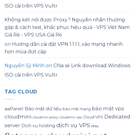
ISO cài trên VPS Vultr
Không kết nối được Proxy? Nguyên nhân thường
gặp & cách test, khắc phục hiệu quả - VPS Việt Nam
Giá Rẻ - VPS USA Giá Rẻ
on
Hướng dẫn cài đặt VPN 1.1.1.1, vào mạng nhanh
hơn mùa đứt cáp
Nguyễn Sỹ Minh
on
Chia sẻ Link download Windows
ISO cài trên VPS Vultr
TAG CLOUD
bảo mật vps
aaPanel
Bảo mật dữ liệu
bảo mật mạng
cloudmini
Dedicated
Cloud VPS
cloudmini proxy
cloudmini vps
dịch vụ VPS
server
Dịch vụ hosting
ebay