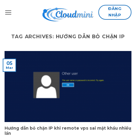
Skip
ĐĂNG
to
NHẬP
content
TAG ARCHIVES:
HƯỚNG DẪN BỎ CHẶN IP
05
Mar
Hướng dẫn bỏ chặn IP khi remote vps sai mật khẩu nhiều
lần