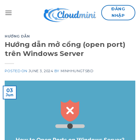
Skip
ĐĂNG
to
NHẬP
content
HƯỚNG DẪN
Hướng dẫn mở cổng (open port)
trên Windows Server
POSTED ON
JUNE 3, 2024
BY
MINHHUNGTSBD
03
Jun