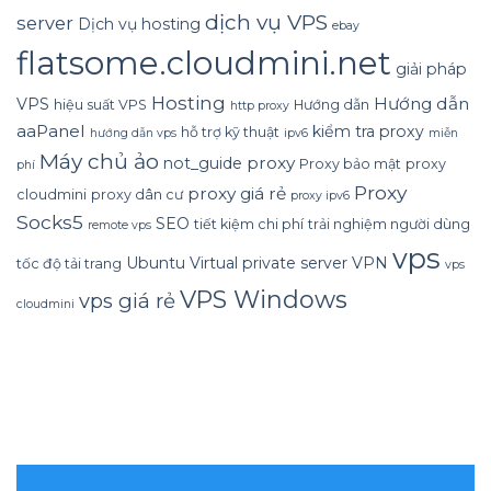
dịch vụ VPS
server
Dịch vụ hosting
ebay
flatsome.cloudmini.net
giải pháp
Hosting
Hướng dẫn
VPS
hiệu suất VPS
Hướng dẫn
http proxy
aaPanel
kiểm tra proxy
hỗ trợ kỹ thuật
hướng dẫn vps
ipv6
miễn
Máy chủ ảo
proxy
not_guide
Proxy bảo mật
proxy
phí
Proxy
proxy giá rẻ
cloudmini
proxy dân cư
proxy ipv6
Socks5
SEO
tiết kiệm chi phí
trải nghiệm người dùng
remote vps
vps
Ubuntu
Virtual private server
VPN
tốc độ tải trang
vps
VPS Windows
vps giá rẻ
cloudmini