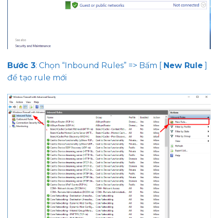
Bước 3
: Chọn “Inbound Rules” => Bấm [
New Rule
]
để tạo rule mới