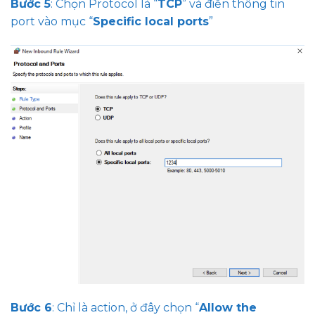
Bước 5
: Chọn Protocol là “
TCP
” và điền thông tin
port vào mục “
Specific local ports
”
Bước 6
: Chỉ là action, ở đây chọn “
Allow the