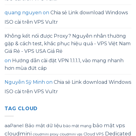
quang nguyen
on
Chia sẻ Link download Windows
ISO cài trên VPS Vultr
Không kết nối được Proxy? Nguyên nhân thường
gặp & cách test, khắc phục hiệu quả - VPS Việt Nam
Giá Rẻ - VPS USA Giá Rẻ
on
Hướng dẫn cài đặt VPN 1.1.1.1, vào mạng nhanh
hơn mùa đứt cáp
Nguyễn Sỹ Minh
on
Chia sẻ Link download Windows
ISO cài trên VPS Vultr
TAG CLOUD
bảo mật vps
aaPanel
Bảo mật dữ liệu
bảo mật mạng
cloudmini
Dedicated
Cloud VPS
cloudmini proxy
cloudmini vps