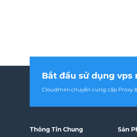
Bắt đầu sử dụng vps 
Cloudmini chuyên cung cấp Proxy & 
Thông Tin Chung
Sản P