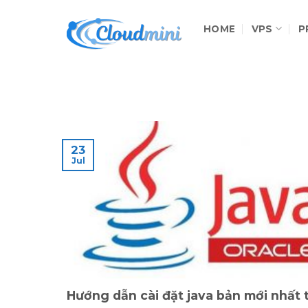
Skip
to
HOME
VPS
P
content
23
Jul
Hướng dẫn cài đặt java bản mới nhất 