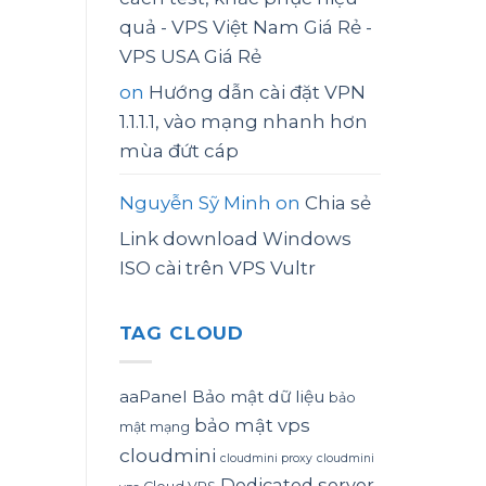
quả - VPS Việt Nam Giá Rẻ -
VPS USA Giá Rẻ
on
Hướng dẫn cài đặt VPN
1.1.1.1, vào mạng nhanh hơn
mùa đứt cáp
Nguyễn Sỹ Minh
on
Chia sẻ
Link download Windows
ISO cài trên VPS Vultr
TAG CLOUD
aaPanel
Bảo mật dữ liệu
bảo
bảo mật vps
mật mạng
cloudmini
cloudmini proxy
cloudmini
Dedicated server