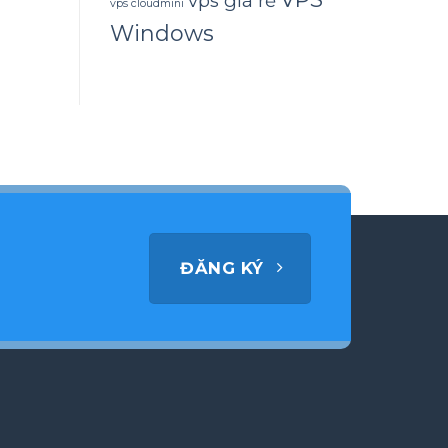
vps giá rẻ
vps cloudmini
Windows
ĐĂNG KÝ