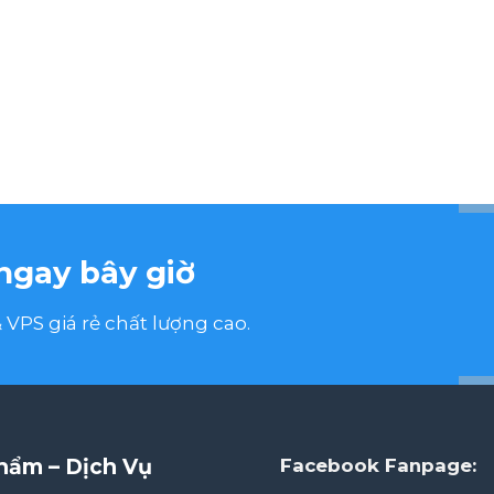
ngay bây giờ
VPS giá rẻ chất lượng cao.
hẩm – Dịch Vụ
Facebook Fanpage: