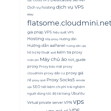
Cloud VPS
vps
dịch vụ VPS
Dịch vụ hosting
ebay
flatsome.cloudmini.ne
giải pháp VPS
hiệu suất VPS
Hosting
Hướng dẫn
http proxy
Hướng dẫn aaPanel
hướng dẫn vps
kiểm tra proxy
hỗ trợ kỹ thuật
ipv6
Máy chủ ảo
not_guide
miễn phí
proxy
Proxy bảo mật
proxy
proxy giá
cloudmini
proxy dân cư
Proxy Socks5
rẻ
proxy ipv6
remote
SEO
tiết kiệm chi phí
trải nghiệm
vps
Ubuntu
người dùng
tốc độ tải trang
vps
Virtual private server
VPN
VPS