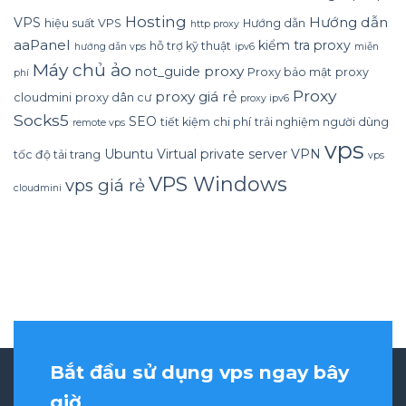
Hosting
Hướng dẫn
VPS
hiệu suất VPS
Hướng dẫn
http proxy
aaPanel
kiểm tra proxy
hỗ trợ kỹ thuật
hướng dẫn vps
ipv6
miễn
Máy chủ ảo
proxy
not_guide
Proxy bảo mật
proxy
phí
Proxy
proxy giá rẻ
cloudmini
proxy dân cư
proxy ipv6
Socks5
SEO
tiết kiệm chi phí
trải nghiệm người dùng
remote vps
vps
Ubuntu
Virtual private server
VPN
tốc độ tải trang
vps
VPS Windows
vps giá rẻ
cloudmini
Bắt đầu sử dụng vps ngay bây
giờ