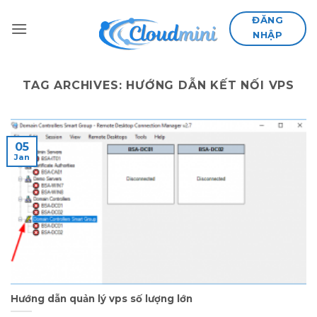
Skip
ĐĂNG
to
NHẬP
content
TAG ARCHIVES:
HƯỚNG DẪN KẾT NỐI VPS
05
Jan
Hướng dẫn quản lý vps số lượng lớn