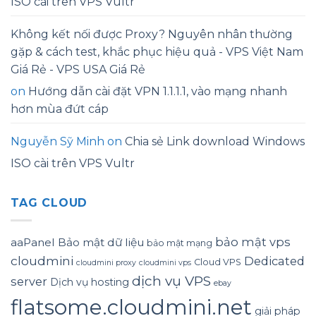
ISO cài trên VPS Vultr
Không kết nối được Proxy? Nguyên nhân thường
gặp & cách test, khắc phục hiệu quả - VPS Việt Nam
Giá Rẻ - VPS USA Giá Rẻ
on
Hướng dẫn cài đặt VPN 1.1.1.1, vào mạng nhanh
hơn mùa đứt cáp
Nguyễn Sỹ Minh
on
Chia sẻ Link download Windows
ISO cài trên VPS Vultr
TAG CLOUD
bảo mật vps
aaPanel
Bảo mật dữ liệu
bảo mật mạng
cloudmini
Dedicated
Cloud VPS
cloudmini proxy
cloudmini vps
dịch vụ VPS
server
Dịch vụ hosting
ebay
flatsome.cloudmini.net
giải pháp