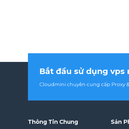
Bắt đầu sử dụng vps 
Cloudmini chuyên cung cấp Proxy & 
Thông Tin Chung
Sản P