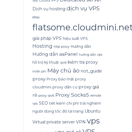
Cloud VPS
vps
dịch vụ VPS
Dịch vụ hosting
ebay
flatsome.cloudmini.ne
giải pháp VPS
hiệu suất VPS
Hosting
Hướng dẫn
http proxy
Hướng dẫn aaPanel
hướng dẫn vps
kiểm tra proxy
hỗ trợ kỹ thuật
ipv6
Máy chủ ảo
not_guide
miễn phí
proxy
Proxy bảo mật
proxy
proxy giá
cloudmini
proxy dân cư
Proxy Socks5
rẻ
proxy ipv6
remote
SEO
tiết kiệm chi phí
trải nghiệm
vps
Ubuntu
người dùng
tốc độ tải trang
vps
Virtual private server
VPN
VPS