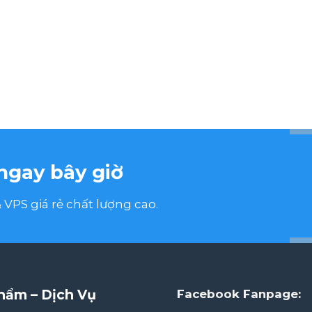
ngay bây giờ
VPS giá rẻ chất lượng cao.
hẩm – Dịch Vụ
Facebook Fanpage: