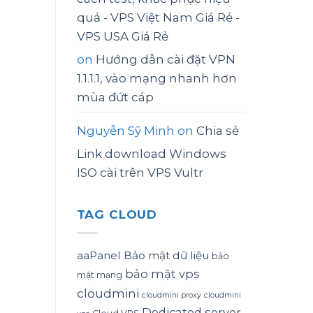
quả - VPS Việt Nam Giá Rẻ -
VPS USA Giá Rẻ
on
Hướng dẫn cài đặt VPN
1.1.1.1, vào mạng nhanh hơn
mùa đứt cáp
Nguyễn Sỹ Minh
on
Chia sẻ
Link download Windows
ISO cài trên VPS Vultr
TAG CLOUD
aaPanel
Bảo mật dữ liệu
bảo
bảo mật vps
mật mạng
cloudmini
cloudmini proxy
cloudmini
Dedicated server