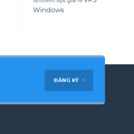
vps giá rẻ
vps cloudmini
Windows
ĐĂNG KÝ