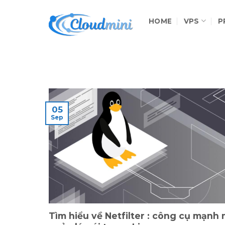
Skip
to
HOME
VPS
P
content
05
Sep
Tìm hiểu về Netfilter : công cụ mạnh