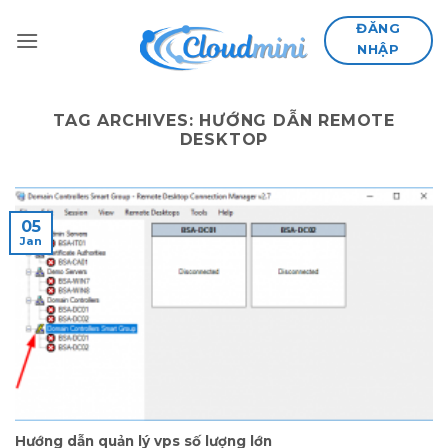
Skip
ĐĂNG
to
NHẬP
content
TAG ARCHIVES:
HƯỚNG DẪN REMOTE
DESKTOP
05
Jan
Hướng dẫn quản lý vps số lượng lớn