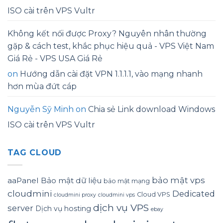
ISO cài trên VPS Vultr
Không kết nối được Proxy? Nguyên nhân thường
gặp & cách test, khắc phục hiệu quả - VPS Việt Nam
Giá Rẻ - VPS USA Giá Rẻ
on
Hướng dẫn cài đặt VPN 1.1.1.1, vào mạng nhanh
hơn mùa đứt cáp
Nguyễn Sỹ Minh
on
Chia sẻ Link download Windows
ISO cài trên VPS Vultr
TAG CLOUD
bảo mật vps
aaPanel
Bảo mật dữ liệu
bảo mật mạng
cloudmini
Dedicated
Cloud VPS
cloudmini proxy
cloudmini vps
dịch vụ VPS
server
Dịch vụ hosting
ebay