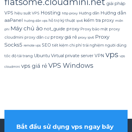
flatsome.cloudmini.net
giải pháp
Hosting
Hướng dẫn
VPS
hiệu suất VPS
Hướng dẫn
http proxy
aaPanel
kiểm tra proxy
hỗ trợ kỹ thuật
hướng dẫn vps
ipv6
miễn
Máy chủ ảo
proxy
not_guide
Proxy bảo mật
proxy
phí
Proxy
proxy giá rẻ
cloudmini
proxy dân cư
proxy ipv6
Socks5
SEO
tiết kiệm chi phí
trải nghiệm người dùng
remote vps
vps
Ubuntu
Virtual private server
VPN
tốc độ tải trang
vps
VPS Windows
vps giá rẻ
cloudmini
Bắt đầu sử dụng vps ngay bây