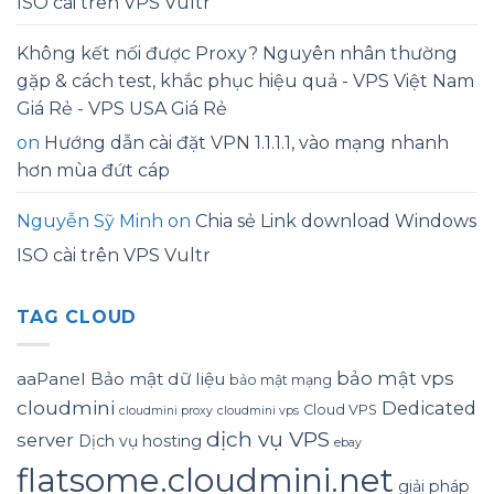
ISO cài trên VPS Vultr
Không kết nối được Proxy? Nguyên nhân thường
gặp & cách test, khắc phục hiệu quả - VPS Việt Nam
Giá Rẻ - VPS USA Giá Rẻ
on
Hướng dẫn cài đặt VPN 1.1.1.1, vào mạng nhanh
hơn mùa đứt cáp
Nguyễn Sỹ Minh
on
Chia sẻ Link download Windows
ISO cài trên VPS Vultr
TAG CLOUD
bảo mật vps
aaPanel
Bảo mật dữ liệu
bảo mật mạng
cloudmini
Dedicated
Cloud VPS
cloudmini proxy
cloudmini vps
dịch vụ VPS
server
Dịch vụ hosting
ebay
flatsome.cloudmini.net
giải pháp