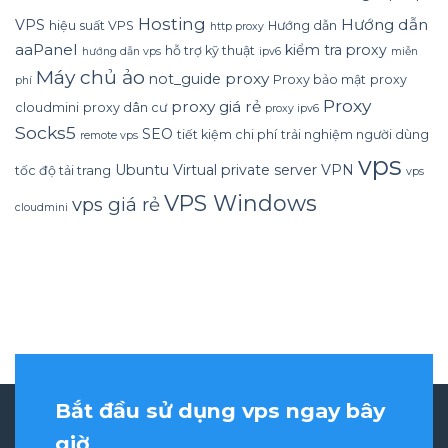
Hosting
Hướng dẫn
VPS
hiệu suất VPS
Hướng dẫn
http proxy
aaPanel
kiểm tra proxy
hỗ trợ kỹ thuật
hướng dẫn vps
ipv6
miễn
Máy chủ ảo
proxy
not_guide
Proxy bảo mật
proxy
phí
Proxy
proxy giá rẻ
cloudmini
proxy dân cư
proxy ipv6
Socks5
SEO
tiết kiệm chi phí
trải nghiệm người dùng
remote vps
vps
Ubuntu
Virtual private server
VPN
tốc độ tải trang
vps
VPS Windows
vps giá rẻ
cloudmini
Bắt đầu sử dụng vps ngay bây
giờ