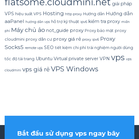
flatsome.cloudmini.net
giải pháp
Hosting
Hướng dẫn
VPS
hiệu suất VPS
Hướng dẫn
http proxy
aaPanel
kiểm tra proxy
hỗ trợ kỹ thuật
hướng dẫn vps
ipv6
miễn
Máy chủ ảo
proxy
not_guide
Proxy bảo mật
proxy
phí
Proxy
proxy giá rẻ
cloudmini
proxy dân cư
proxy ipv6
Socks5
SEO
tiết kiệm chi phí
trải nghiệm người dùng
remote vps
vps
Ubuntu
Virtual private server
VPN
tốc độ tải trang
vps
VPS Windows
vps giá rẻ
cloudmini
Bắt đầu sử dụng vps ngay bây