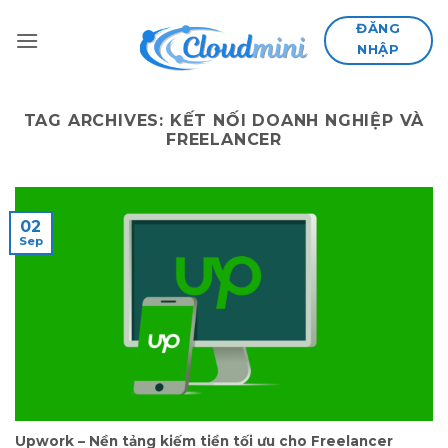
Skip
ĐĂNG
to
NHẬP
content
TAG ARCHIVES:
KẾT NỐI DOANH NGHIỆP VÀ
FREELANCER
02
Sep
Upwork – Nền tảng kiếm tiền tối ưu cho Freelancer