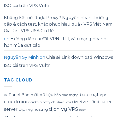
ISO cài trên VPS Vultr
Không kết nối được Proxy? Nguyên nhân thường
gặp & cách test, khắc phục hiệu quả - VPS Việt Nam
Giá Rẻ - VPS USA Giá Rẻ
on
Hướng dẫn cài đặt VPN 1.1.1.1, vào mạng nhanh
hơn mùa đứt cáp
Nguyễn Sỹ Minh
on
Chia sẻ Link download Windows
ISO cài trên VPS Vultr
TAG CLOUD
bảo mật vps
aaPanel
Bảo mật dữ liệu
bảo mật mạng
cloudmini
Dedicated
Cloud VPS
cloudmini proxy
cloudmini vps
dịch vụ VPS
server
Dịch vụ hosting
ebay