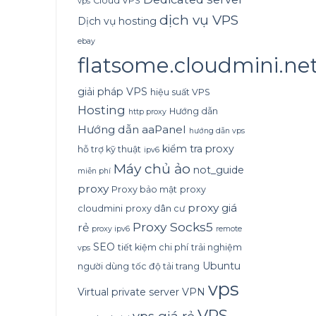
Cloud VPS
vps
dịch vụ VPS
Dịch vụ hosting
ebay
flatsome.cloudmini.ne
giải pháp VPS
hiệu suất VPS
Hosting
Hướng dẫn
http proxy
Hướng dẫn aaPanel
hướng dẫn vps
kiểm tra proxy
hỗ trợ kỹ thuật
ipv6
Máy chủ ảo
not_guide
miễn phí
proxy
Proxy bảo mật
proxy
proxy giá
cloudmini
proxy dân cư
Proxy Socks5
rẻ
proxy ipv6
remote
SEO
tiết kiệm chi phí
trải nghiệm
vps
Ubuntu
người dùng
tốc độ tải trang
vps
Virtual private server
VPN
VPS