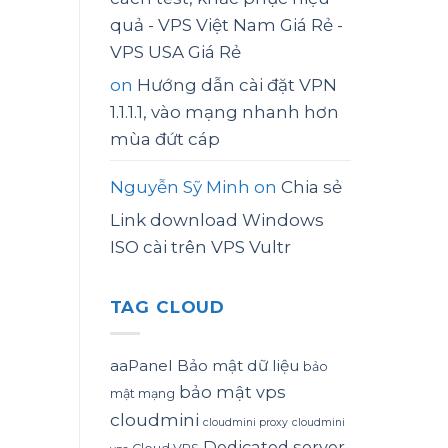
quả - VPS Việt Nam Giá Rẻ -
VPS USA Giá Rẻ
on
Hướng dẫn cài đặt VPN
1.1.1.1, vào mạng nhanh hơn
mùa đứt cáp
Nguyễn Sỹ Minh
on
Chia sẻ
Link download Windows
ISO cài trên VPS Vultr
TAG CLOUD
aaPanel
Bảo mật dữ liệu
bảo
bảo mật vps
mật mạng
cloudmini
cloudmini proxy
cloudmini
Dedicated server