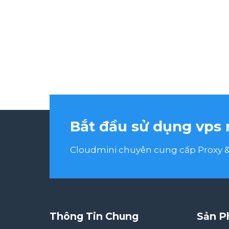
Bắt đầu sử dụng vps 
Cloudmini chuyên cung cấp Proxy & 
Thông Tin Chung
Sản P