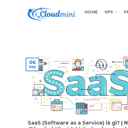
Skip
to
HOME
VPS
P
content
06
Sep
SaaS (Software as a Service) là gì? |