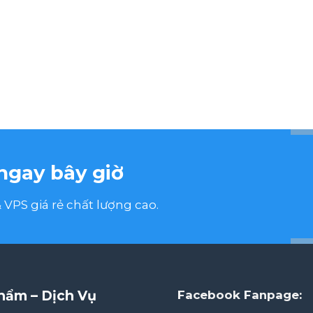
ngay bây giờ
VPS giá rẻ chất lượng cao.
hẩm – Dịch Vụ
Facebook Fanpage: