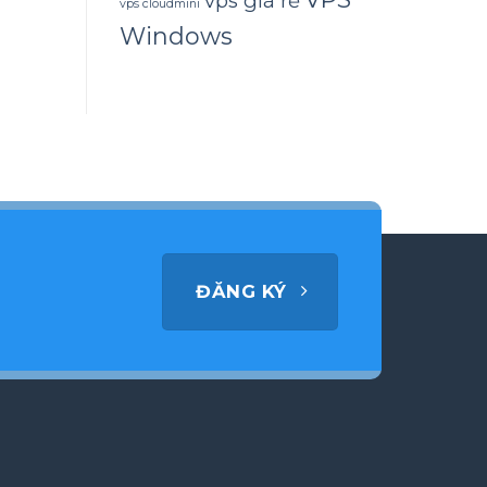
vps giá rẻ
vps cloudmini
Windows
ĐĂNG KÝ