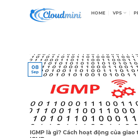
Skip
to
HOME
VPS
P
content
08
Sep
IGMP là gì? Cách hoạt động của giao 