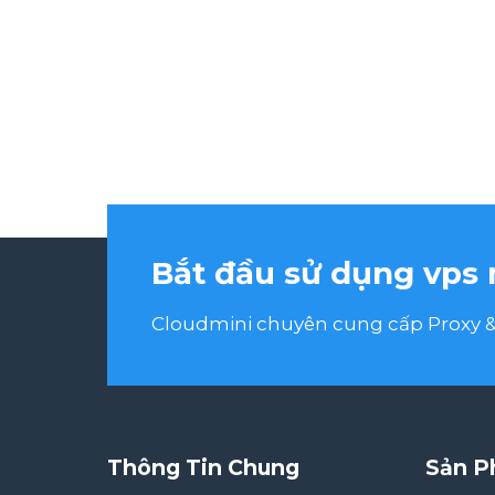
Bắt đầu sử dụng vps 
Cloudmini chuyên cung cấp Proxy & 
Thông Tin Chung
Sản P