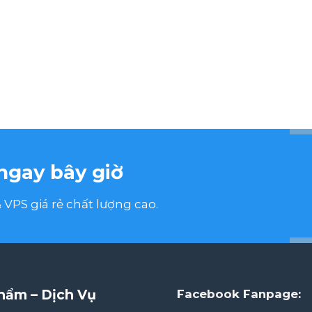
ngay bây giờ
VPS giá rẻ chất lượng cao.
hẩm – Dịch Vụ
Facebook Fanpage: