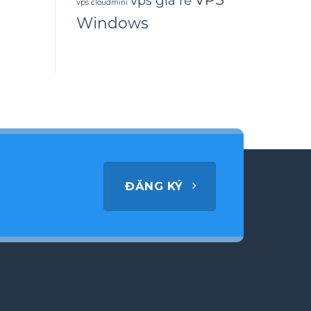
vps giá rẻ
vps cloudmini
Windows
ĐĂNG KÝ