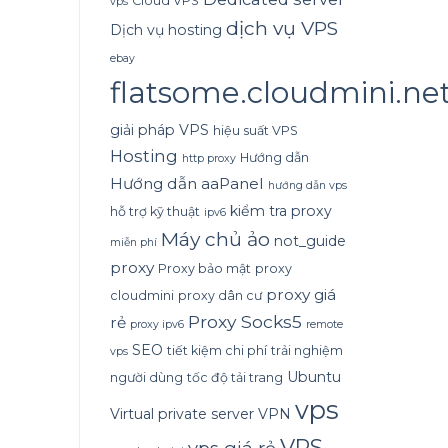
Cloud VPS
vps
dịch vụ VPS
Dịch vụ hosting
ebay
flatsome.cloudmini.ne
giải pháp VPS
hiệu suất VPS
Hosting
Hướng dẫn
http proxy
Hướng dẫn aaPanel
hướng dẫn vps
kiểm tra proxy
hỗ trợ kỹ thuật
ipv6
Máy chủ ảo
not_guide
miễn phí
proxy
Proxy bảo mật
proxy
proxy giá
cloudmini
proxy dân cư
Proxy Socks5
rẻ
proxy ipv6
remote
SEO
tiết kiệm chi phí
trải nghiệm
vps
Ubuntu
người dùng
tốc độ tải trang
vps
Virtual private server
VPN
VPS