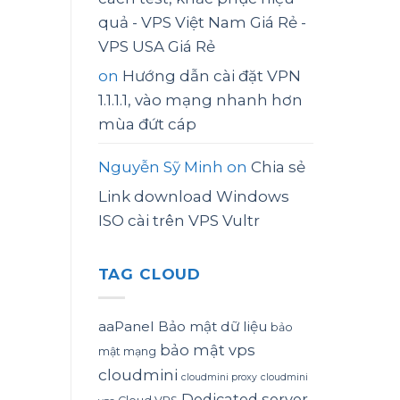
quả - VPS Việt Nam Giá Rẻ -
VPS USA Giá Rẻ
on
Hướng dẫn cài đặt VPN
1.1.1.1, vào mạng nhanh hơn
mùa đứt cáp
Nguyễn Sỹ Minh
on
Chia sẻ
Link download Windows
ISO cài trên VPS Vultr
TAG CLOUD
aaPanel
Bảo mật dữ liệu
bảo
bảo mật vps
mật mạng
cloudmini
cloudmini proxy
cloudmini
Dedicated server