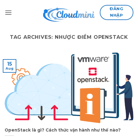
Skip
ĐĂNG
to
NHẬP
content
TAG ARCHIVES:
NHƯỢC ĐIỂM OPENSTACK
15
Aug
OpenStack là gì? Cách thức vận hành như thế nào?