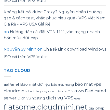
ISO cài trên VPS Vultr
Không kết nối được Proxy? Nguyên nhân thường
gặp & cách test, khắc phục hiệu quả - VPS Việt Nam
Giá Rẻ - VPS USA Giá Rẻ
on
Hướng dẫn cài đặt VPN 1.1.1.1, vào mạng nhanh
hơn mùa đứt cáp
Nguyễn Sỹ Minh
on
Chia sẻ Link download Windows
ISO cài trên VPS Vultr
TAG CLOUD
bảo mật vps
aaPanel
Bảo mật dữ liệu
bảo mật mạng
cloudmini
Dedicated
Cloud VPS
cloudmini proxy
cloudmini vps
dịch vụ VPS
server
Dịch vụ hosting
ebay
flatsome.cloudmini.net
giải pháp