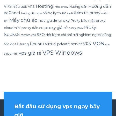
Hosting
Hướng dẫn
VPS
hiệu suất VPS
Hướng dẫn
http proxy
aaPanel
kiểm tra proxy
hỗ trợ kỹ thuật
hướng dẫn vps
ipv6
miễn
Máy chủ ảo
proxy
not_guide
Proxy bảo mật
proxy
phí
Proxy
proxy giá rẻ
cloudmini
proxy dân cư
proxy ipv6
Socks5
SEO
tiết kiệm chi phí
trải nghiệm người dùng
remote vps
vps
Ubuntu
Virtual private server
VPN
tốc độ tải trang
vps
VPS Windows
vps giá rẻ
cloudmini
Bắt đầu sử dụng vps ngay bây
giờ