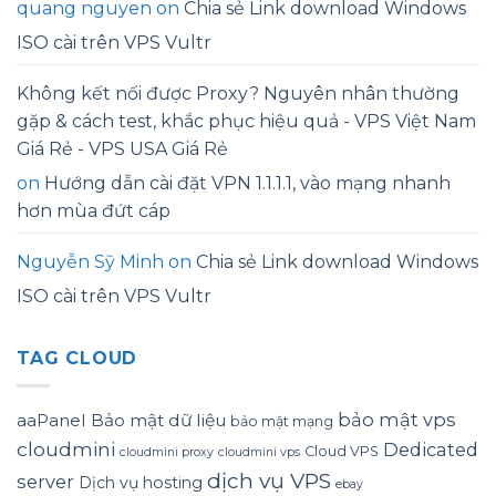
quang nguyen
on
Chia sẻ Link download Windows
ISO cài trên VPS Vultr
Không kết nối được Proxy? Nguyên nhân thường
gặp & cách test, khắc phục hiệu quả - VPS Việt Nam
Giá Rẻ - VPS USA Giá Rẻ
on
Hướng dẫn cài đặt VPN 1.1.1.1, vào mạng nhanh
hơn mùa đứt cáp
Nguyễn Sỹ Minh
on
Chia sẻ Link download Windows
ISO cài trên VPS Vultr
TAG CLOUD
bảo mật vps
aaPanel
Bảo mật dữ liệu
bảo mật mạng
cloudmini
Dedicated
Cloud VPS
cloudmini proxy
cloudmini vps
dịch vụ VPS
server
Dịch vụ hosting
ebay