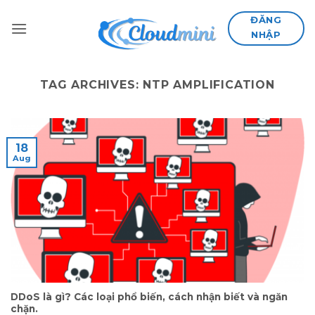
Skip
ĐĂNG
to
NHẬP
content
TAG ARCHIVES:
NTP AMPLIFICATION
18
Aug
DDoS là gì? Các loại phổ biến, cách nhận biết và ngăn
chặn.