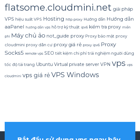
flatsome.cloudmini.net
giải pháp
Hosting
Hướng dẫn
VPS
hiệu suất VPS
Hướng dẫn
http proxy
aaPanel
kiểm tra proxy
hỗ trợ kỹ thuật
hướng dẫn vps
ipv6
miễn
Máy chủ ảo
proxy
not_guide
Proxy bảo mật
proxy
phí
Proxy
proxy giá rẻ
cloudmini
proxy dân cư
proxy ipv6
Socks5
SEO
tiết kiệm chi phí
trải nghiệm người dùng
remote vps
vps
Ubuntu
Virtual private server
VPN
tốc độ tải trang
vps
VPS Windows
vps giá rẻ
cloudmini
Bắt đầu sử dụng vps ngay bây