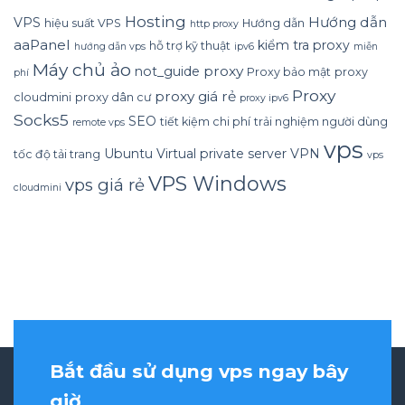
Hosting
Hướng dẫn
VPS
hiệu suất VPS
Hướng dẫn
http proxy
aaPanel
kiểm tra proxy
hỗ trợ kỹ thuật
hướng dẫn vps
ipv6
miễn
Máy chủ ảo
proxy
not_guide
Proxy bảo mật
proxy
phí
Proxy
proxy giá rẻ
cloudmini
proxy dân cư
proxy ipv6
Socks5
SEO
tiết kiệm chi phí
trải nghiệm người dùng
remote vps
vps
Ubuntu
Virtual private server
VPN
tốc độ tải trang
vps
VPS Windows
vps giá rẻ
cloudmini
Bắt đầu sử dụng vps ngay bây
giờ