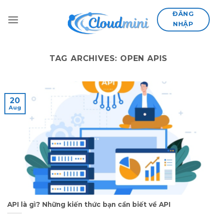
Skip
ĐĂNG
to
NHẬP
content
TAG ARCHIVES:
OPEN APIS
20
Aug
API là gì? Những kiến thức bạn cần biết về API