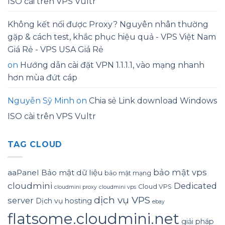
ISO cài trên VPS Vultr
Không kết nối được Proxy? Nguyên nhân thường
gặp & cách test, khắc phục hiệu quả - VPS Việt Nam
Giá Rẻ - VPS USA Giá Rẻ
on
Hướng dẫn cài đặt VPN 1.1.1.1, vào mạng nhanh
hơn mùa đứt cáp
Nguyễn Sỹ Minh
on
Chia sẻ Link download Windows
ISO cài trên VPS Vultr
TAG CLOUD
bảo mật vps
aaPanel
Bảo mật dữ liệu
bảo mật mạng
cloudmini
Dedicated
Cloud VPS
cloudmini proxy
cloudmini vps
dịch vụ VPS
server
Dịch vụ hosting
ebay
flatsome.cloudmini.net
giải pháp