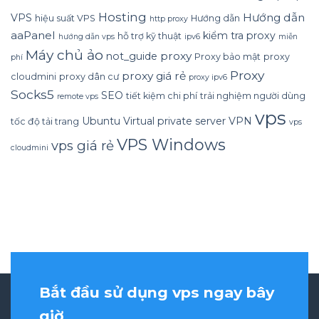
Hosting
Hướng dẫn
VPS
hiệu suất VPS
Hướng dẫn
http proxy
aaPanel
kiểm tra proxy
hỗ trợ kỹ thuật
hướng dẫn vps
ipv6
miễn
Máy chủ ảo
proxy
not_guide
Proxy bảo mật
proxy
phí
Proxy
proxy giá rẻ
cloudmini
proxy dân cư
proxy ipv6
Socks5
SEO
tiết kiệm chi phí
trải nghiệm người dùng
remote vps
vps
Ubuntu
Virtual private server
VPN
tốc độ tải trang
vps
VPS Windows
vps giá rẻ
cloudmini
Bắt đầu sử dụng vps ngay bây
giờ