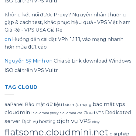
ISO cài trên VPS Vultr
Không kết nối được Proxy? Nguyên nhân thường
gặp & cách test, khắc phục hiệu quả - VPS Việt Nam
Giá Rẻ - VPS USA Giá Rẻ
on
Hướng dẫn cài đặt VPN 1.1.1.1, vào mạng nhanh
hơn mùa đứt cáp
Nguyễn Sỹ Minh
on
Chia sẻ Link download Windows
ISO cài trên VPS Vultr
TAG CLOUD
bảo mật vps
aaPanel
Bảo mật dữ liệu
bảo mật mạng
cloudmini
Dedicated
Cloud VPS
cloudmini proxy
cloudmini vps
dịch vụ VPS
server
Dịch vụ hosting
ebay
flatsome.cloudmini.net
giải pháp