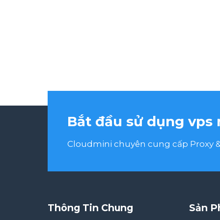
Bắt đầu sử dụng vps 
Cloudmini chuyên cung cấp Proxy & 
Thông Tin Chung
Sản P