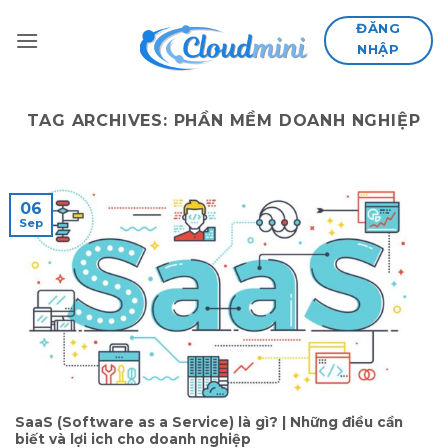
Skip
ĐĂNG
to
NHẬP
content
TAG ARCHIVES:
PHẦN MỀM DOANH NGHIỆP
06
Sep
SaaS (Software as a Service) là gì? | Những điều cần
biết và lợi ich cho doanh nghiệp