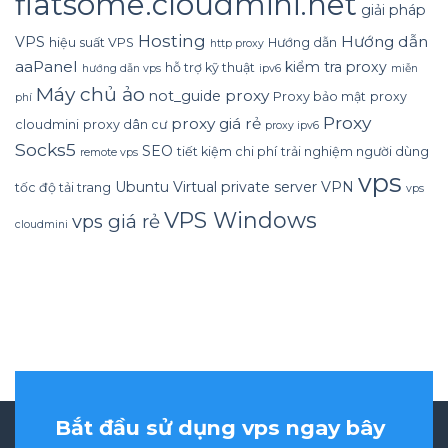
flatsome.cloudmini.net
giải pháp
Hosting
Hướng dẫn
VPS
hiệu suất VPS
Hướng dẫn
http proxy
aaPanel
kiểm tra proxy
hỗ trợ kỹ thuật
hướng dẫn vps
ipv6
miễn
Máy chủ ảo
proxy
not_guide
Proxy bảo mật
proxy
phí
Proxy
proxy giá rẻ
cloudmini
proxy dân cư
proxy ipv6
Socks5
SEO
tiết kiệm chi phí
trải nghiệm người dùng
remote vps
vps
Ubuntu
Virtual private server
VPN
tốc độ tải trang
vps
VPS Windows
vps giá rẻ
cloudmini
Bắt đầu sử dụng vps ngay bây