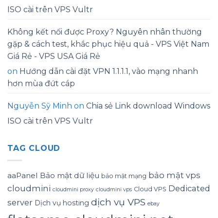
ISO cài trên VPS Vultr
Không kết nối được Proxy? Nguyên nhân thường
gặp & cách test, khắc phục hiệu quả - VPS Việt Nam
Giá Rẻ - VPS USA Giá Rẻ
on
Hướng dẫn cài đặt VPN 1.1.1.1, vào mạng nhanh
hơn mùa đứt cáp
Nguyễn Sỹ Minh
on
Chia sẻ Link download Windows
ISO cài trên VPS Vultr
TAG CLOUD
bảo mật vps
aaPanel
Bảo mật dữ liệu
bảo mật mạng
cloudmini
Dedicated
Cloud VPS
cloudmini proxy
cloudmini vps
dịch vụ VPS
server
Dịch vụ hosting
ebay