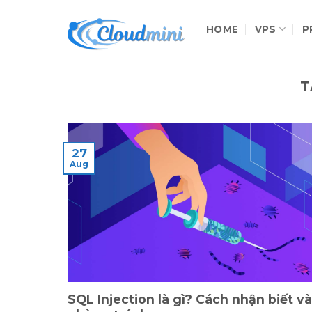
Skip
to
HOME
VPS
P
content
T
27
Aug
SQL Injection là gì? Cách nhận biết và