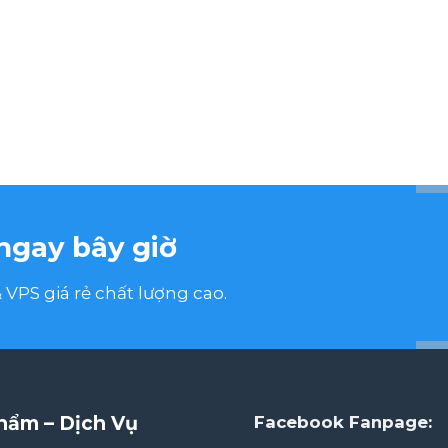
ngay bây giờ
VPS giá rẻ chất lượng cao.
hẩm – Dịch Vụ
Facebook Fanpage: