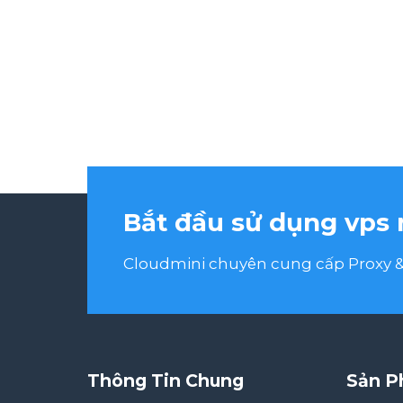
Bắt đầu sử dụng vps 
Cloudmini chuyên cung cấp Proxy & 
Thông Tin Chung
Sản P