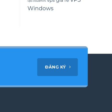
vps giá rẻ
vps cloudmini
Windows
ĐĂNG KÝ