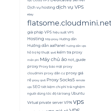
Cloud VPS
vps
dịch vụ VPS
Dịch vụ hosting
ebay
flatsome.cloudmini.ne
giải pháp VPS
hiệu suất VPS
Hosting
Hướng dẫn
http proxy
Hướng dẫn aaPanel
hướng dẫn vps
kiểm tra proxy
hỗ trợ kỹ thuật
ipv6
Máy chủ ảo
not_guide
miễn phí
proxy
Proxy bảo mật
proxy
proxy giá
cloudmini
proxy dân cư
Proxy Socks5
rẻ
proxy ipv6
remote
SEO
tiết kiệm chi phí
trải nghiệm
vps
Ubuntu
người dùng
tốc độ tải trang
vps
Virtual private server
VPN
VPS