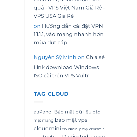
quả - VPS Việt Nam Giá Rẻ -
VPS USA Giá Rẻ
on
Hướng dẫn cài đặt VPN
1.1.1.1, vào mạng nhanh hơn
mùa đứt cáp
Nguyễn Sỹ Minh
on
Chia sẻ
Link download Windows
ISO cài trên VPS Vultr
TAG CLOUD
aaPanel
Bảo mật dữ liệu
bảo
bảo mật vps
mật mạng
cloudmini
cloudmini proxy
cloudmini
Dedicated server