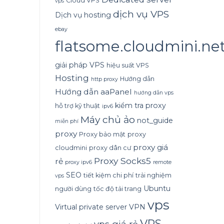
Cloud VPS
vps
dịch vụ VPS
Dịch vụ hosting
ebay
flatsome.cloudmini.ne
giải pháp VPS
hiệu suất VPS
Hosting
Hướng dẫn
http proxy
Hướng dẫn aaPanel
hướng dẫn vps
kiểm tra proxy
hỗ trợ kỹ thuật
ipv6
Máy chủ ảo
not_guide
miễn phí
proxy
Proxy bảo mật
proxy
proxy giá
cloudmini
proxy dân cư
Proxy Socks5
rẻ
proxy ipv6
remote
SEO
tiết kiệm chi phí
trải nghiệm
vps
Ubuntu
người dùng
tốc độ tải trang
vps
Virtual private server
VPN
VPS