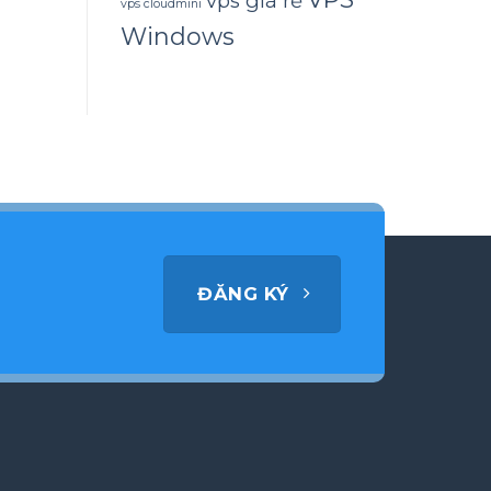
vps giá rẻ
vps cloudmini
Windows
ĐĂNG KÝ