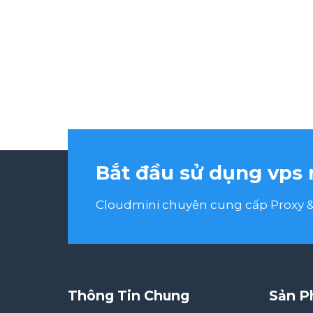
Bắt đầu sử dụng vps 
Cloudmini chuyên cung cấp Proxy & 
Thông Tin Chung
Sản P