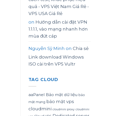
quả - VPS Việt Nam Giá Rẻ -
VPS USA Giá Rẻ
on
Hướng dẫn cài đặt VPN
1.1.1.1, vào mạng nhanh hơn
mùa đứt cáp
Nguyễn Sỹ Minh
on
Chia sẻ
Link download Windows
ISO cài trên VPS Vultr
TAG CLOUD
aaPanel
Bảo mật dữ liệu
bảo
bảo mật vps
mật mạng
cloudmini
cloudmini proxy
cloudmini
Dedicated server