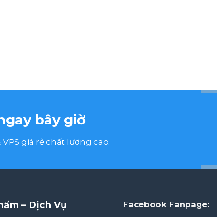
ngay bây giờ
VPS giá rẻ chất lượng cao.
hẩm – Dịch Vụ
Facebook Fanpage: