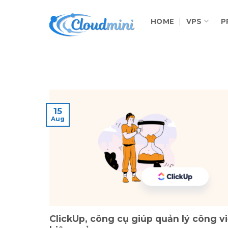
Skip
to
HOME
VPS
P
content
15
Aug
ClickUp, công cụ giúp quản lý công v