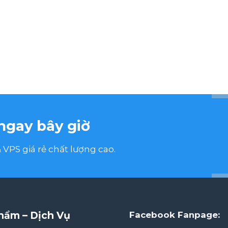
ngay bây giờ
VPS giá rẻ chất lượng cao.
hẩm – Dịch Vụ
Facebook Fanpage: