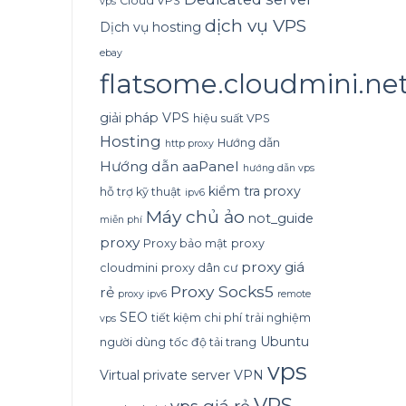
Cloud VPS
vps
dịch vụ VPS
Dịch vụ hosting
ebay
flatsome.cloudmini.ne
giải pháp VPS
hiệu suất VPS
Hosting
Hướng dẫn
http proxy
Hướng dẫn aaPanel
hướng dẫn vps
kiểm tra proxy
hỗ trợ kỹ thuật
ipv6
Máy chủ ảo
not_guide
miễn phí
proxy
Proxy bảo mật
proxy
proxy giá
cloudmini
proxy dân cư
Proxy Socks5
rẻ
proxy ipv6
remote
SEO
tiết kiệm chi phí
trải nghiệm
vps
Ubuntu
người dùng
tốc độ tải trang
vps
Virtual private server
VPN
VPS