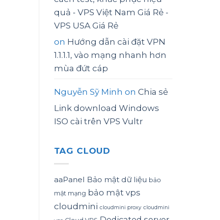
quả - VPS Việt Nam Giá Rẻ -
VPS USA Giá Rẻ
on
Hướng dẫn cài đặt VPN
1.1.1.1, vào mạng nhanh hơn
mùa đứt cáp
Nguyễn Sỹ Minh
on
Chia sẻ
Link download Windows
ISO cài trên VPS Vultr
TAG CLOUD
aaPanel
Bảo mật dữ liệu
bảo
bảo mật vps
mật mạng
cloudmini
cloudmini proxy
cloudmini
Dedicated server