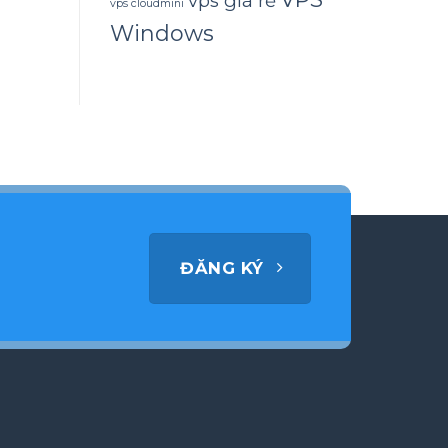
vps giá rẻ
vps cloudmini
Windows
ĐĂNG KÝ