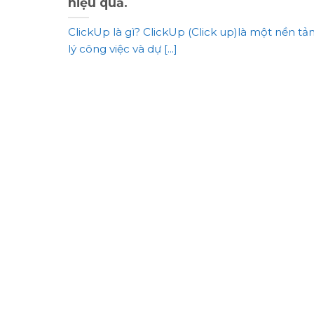
hiệu quả.
ClickUp là gì? ClickUp (Click up)là một nền t
lý công việc và dự [...]