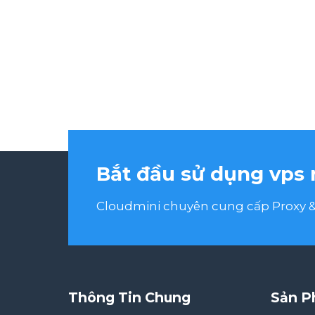
Bắt đầu sử dụng vps 
Cloudmini chuyên cung cấp Proxy & 
Thông Tin Chung
Sản P