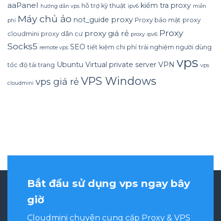
aaPanel
kiểm tra proxy
hỗ trợ kỹ thuật
hướng dẫn vps
ipv6
miễn
Máy chủ ảo
proxy
not_guide
Proxy bảo mật
proxy
phí
Proxy
proxy giá rẻ
cloudmini
proxy dân cư
proxy ipv6
Socks5
SEO
tiết kiệm chi phí
trải nghiệm người dùng
remote vps
vps
Ubuntu
Virtual private server
VPN
tốc độ tải trang
vps
VPS Windows
vps giá rẻ
cloudmini
Bắt đầu sử dụng vps ngay bây
giờ
Cloudmini chuyên cung cấp Proxy & VPS