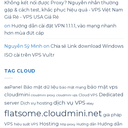
Không kết nối được Proxy? Nguyên nhân thường
gặp & cách test, khắc phục hiệu quả - VPS Việt Nam
Giá Rẻ - VPS USA Giá Rẻ
on
Hướng dẫn cài đặt VPN 1.1.1.1, vào mạng nhanh
hơn mùa đứt cáp
Nguyễn Sỹ Minh
on
Chia sẻ Link download Windows
ISO cài trên VPS Vultr
TAG CLOUD
bảo mật vps
aaPanel
Bảo mật dữ liệu
bảo mật mạng
cloudmini
Dedicated
Cloud VPS
cloudmini proxy
cloudmini vps
dịch vụ VPS
server
Dịch vụ hosting
ebay
flatsome.cloudmini.net
giải pháp
Hosting
Hướng dẫn
VPS
hiệu suất VPS
Hướng dẫn
http proxy